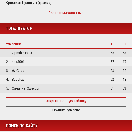
Кристиан Пулишич (травма)
Все травмированные
ТОТАЛИЗАТОР
Участник
О
П
1.
vipmilan1910
58
53
2.
neo3001
57
47
3.
AviChoo
53
55
4.
Babalex
52
48
5.
Саня_из_Одессы
51
53
Открыть полную таблицу
Принять участие
ПОИСК ПО САЙТУ