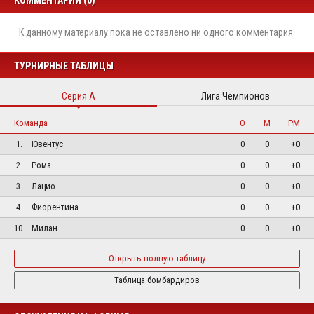
К данному материалу пока не оставлено ни одного комментария.
ТУРНИРНЫЕ ТАБЛИЦЫ
Серия А
Лига Чемпионов
Команда
О
М
РМ
1.
Ювентус
0
0
+0
2.
Рома
0
0
+0
3.
Лацио
0
0
+0
4.
Фиорентина
0
0
+0
10.
Милан
0
0
+0
Открыть полную таблицу
Таблица бомбардиров