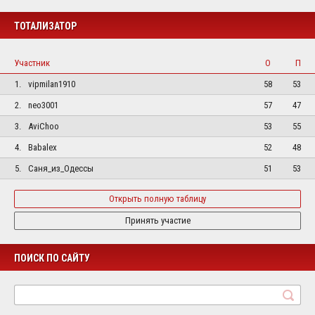
ТОТАЛИЗАТОР
Участник
О
П
1.
vipmilan1910
58
53
2.
neo3001
57
47
3.
AviChoo
53
55
4.
Babalex
52
48
5.
Саня_из_Одессы
51
53
Открыть полную таблицу
Принять участие
ПОИСК ПО САЙТУ