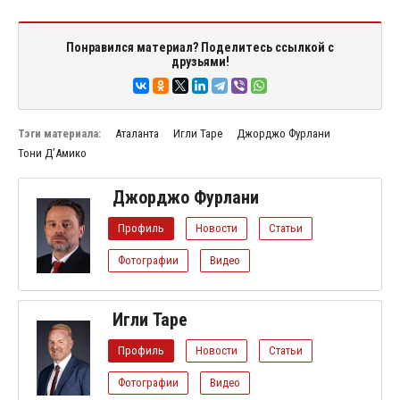
Понравился материал? Поделитесь ссылкой с
друзьями!
Тэги материала:
Аталанта
Игли Таре
Джорджо Фурлани
Тони Д’Амико
Джорджо Фурлани
Профиль
Новости
Статьи
Фотографии
Видео
Игли Таре
Профиль
Новости
Статьи
Фотографии
Видео