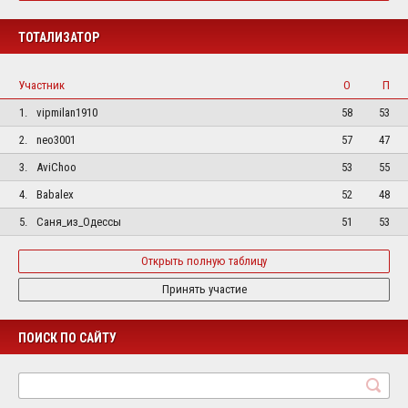
ТОТАЛИЗАТОР
Участник
О
П
1.
vipmilan1910
58
53
2.
neo3001
57
47
3.
AviChoo
53
55
4.
Babalex
52
48
5.
Саня_из_Одессы
51
53
Открыть полную таблицу
Принять участие
ПОИСК ПО САЙТУ