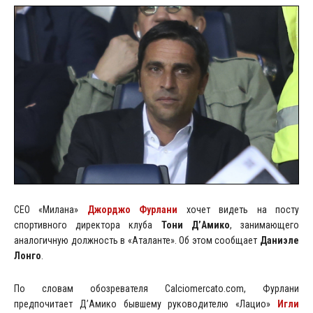
CEO «Милана»
Джорджо Фурлани
хочет видеть на посту
спортивного директора клуба
Тони Д’Амико
, занимающего
аналогичную должность в «Аталанте». Об этом сообщает
Даниэле
Лонго
.
По словам обозревателя Calciomercato.com, Фурлани
предпочитает Д’Амико бывшему руководителю «Лацио»
Игли