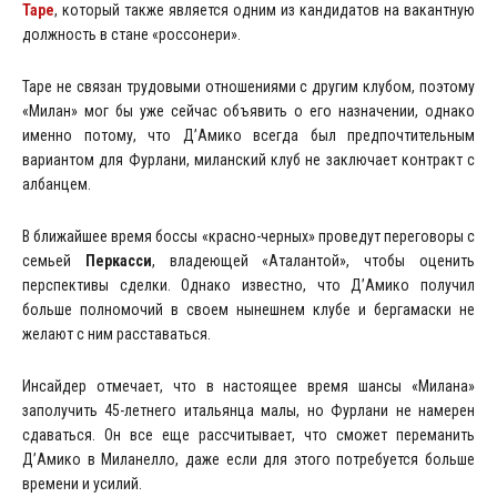
Таре
, который также является одним из кандидатов на вакантную
должность в стане «россонери».
Таре не связан трудовыми отношениями с другим клубом, поэтому
«Милан» мог бы уже сейчас объявить о его назначении, однако
именно потому, что Д’Амико всегда был предпочтительным
вариантом для Фурлани, миланский клуб не заключает контракт с
албанцем.
В ближайшее время боссы «красно-черных» проведут переговоры с
семьей
Перкасси
, владеющей «Аталантой», чтобы оценить
перспективы сделки. Однако известно, что Д’Амико получил
больше полномочий в своем нынешнем клубе и бергамаски не
желают с ним расставаться.
Инсайдер отмечает, что в настоящее время шансы «Милана»
заполучить 45-летнего итальянца малы, но Фурлани не намерен
сдаваться. Он все еще рассчитывает, что сможет переманить
Д’Амико в Миланелло, даже если для этого потребуется больше
времени и усилий.