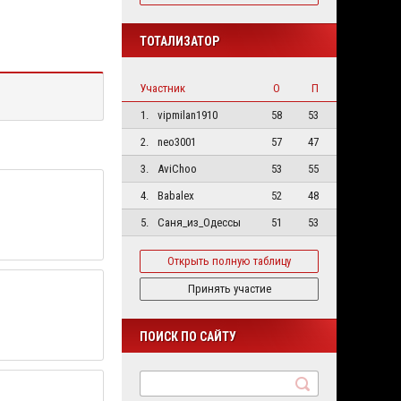
ТОТАЛИЗАТОР
Участник
О
П
1.
vipmilan1910
58
53
2.
neo3001
57
47
3.
AviChoo
53
55
4.
Babalex
52
48
5.
Саня_из_Одессы
51
53
Открыть полную таблицу
Принять участие
ПОИСК ПО САЙТУ