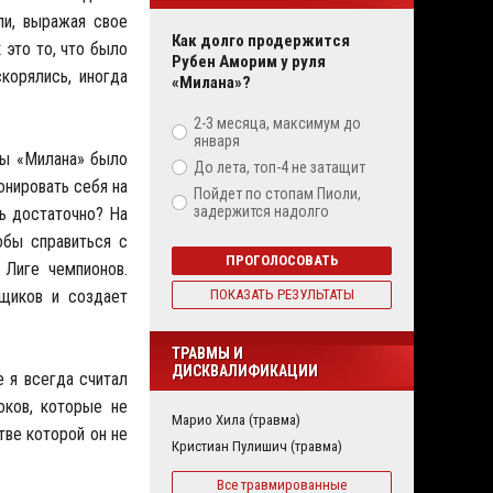
ли, выражая свое
Как долго продержится
 это то, что было
Рубен Аморим у руля
корялись, иногда
«Милана»?
2-3 месяца, максимум до
января
ны «Милана» было
До лета, топ-4 не затащит
онировать себя на
Пойдет по стопам Пиоли,
задержится надолго
ь достаточно? На
обы справиться с
ПРОГОЛОСОВАТЬ
 Лиге чемпионов.
ьщиков и создает
ПОКАЗАТЬ РЕЗУЛЬТАТЫ
ТРАВМЫ И
ДИСКВАЛИФИКАЦИИ
е я всегда считал
оков, которые не
Марио Хила (травма)
тве которой он не
Кристиан Пулишич (травма)
Все травмированные