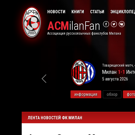
НОВОСТИ
КНИГИ
СТАТЬИ
ЭНЦИКЛОПЕ
ACM
ilanFan
Ассоциация русскоязычных фанклубов Милана
Товарищеский матч, 
Милан
1-1
Инт
5 августа 2026
видео
информация
обзор
фот
ЛЕНТА НОВОСТЕЙ ФК МИЛАН