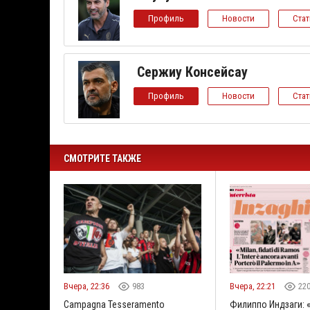
Профиль
Новости
Ста
Сержиу Консейсау
Профиль
Новости
Ста
СМОТРИТЕ ТАКЖЕ
Вчера, 22:36
983
Вчера, 22:21
22
Campagna Tesseramento
Филиппо Индзаги: 