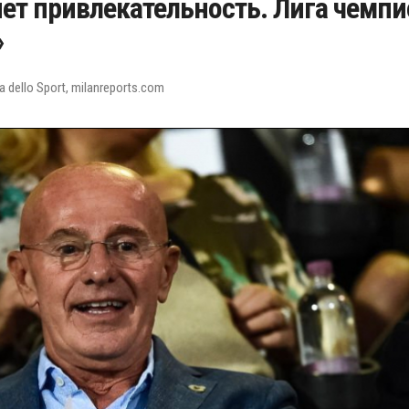
яет привлекательность. Лига чемп
»
 dello Sport, milanreports.com