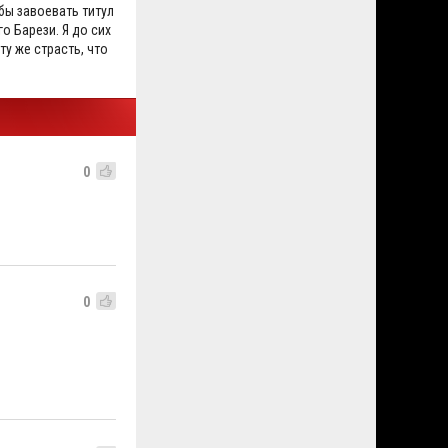
бы завоевать титул
го Барези. Я до сих
ту же страсть, что
0
0