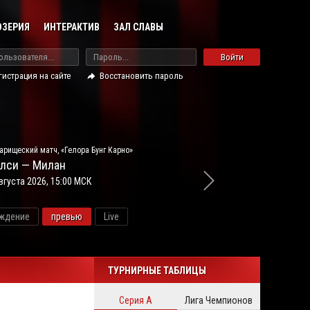
ОЗЕРИЯ
ИНТЕРАКТИВ
ЗАЛ СЛАВЫ
Войти
гистрация на сайте
Восстановить пароль
арищеский матч, «Гелора Бунг Карно»
лси — Милан
вгуста 2026, 15:00 МСК
ждение
превью
Live
новос
ТУРНИРНЫЕ ТАБЛИЦЫ
Серия А
Лига Чемпионов