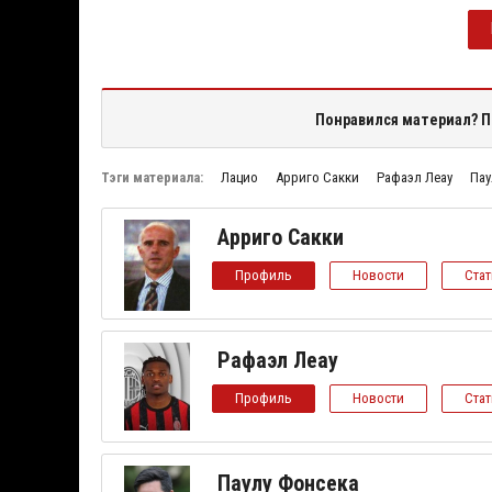
Понравился материал? П
Тэги материала:
Лацио
Арриго Сакки
Рафаэл Леау
Пау
Арриго Сакки
Профиль
Новости
Ста
Рафаэл Леау
Профиль
Новости
Ста
Паулу Фонсека