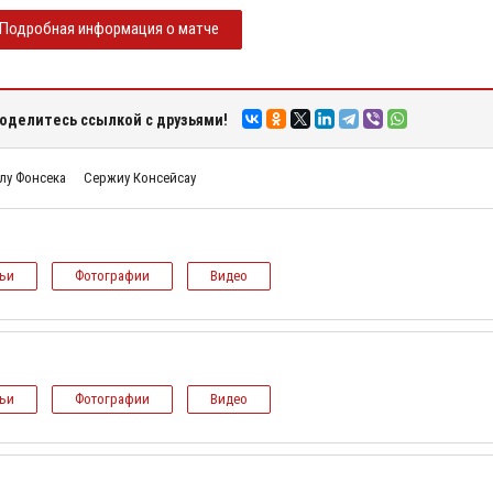
Подробная информация о матче
оделитесь ссылкой с друзьями!
лу Фонсека
Сержиу Консейсау
тьи
Фотографии
Видео
тьи
Фотографии
Видео