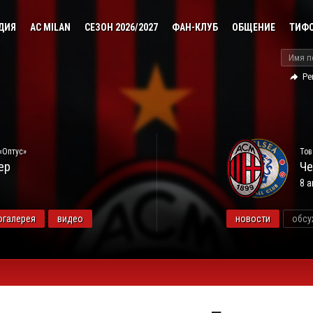
ДИЯ
AC MILAN
СЕЗОН 2026/2027
ФАН-КЛУБ
ОБЩЕНИЕ
ТИФ
Ре
«Оптус»
Тов
ер
Че
8 а
огалерея
видео
новости
обсу