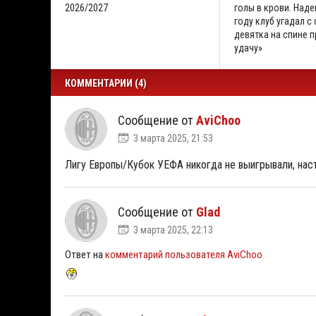
2026/2027
голы в крови. Наде
году клуб угадал с
девятка на спине 
удачу»
КОММЕНТАРИИ (4)
Сообщение от
AviChoo
3 марта 2025, 21:53
Лигу Европы/Кубок УЕФА никогда не выигрывали, наст
Сообщение от
Glad
3 марта 2025, 22:13
Ответ на
комментарий пользователя AviChoo