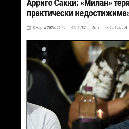
Арриго Сакки: «Милан» тер
практически недостижима
3 марта 2025, 21:42
1762
Источник: La Gazzetta