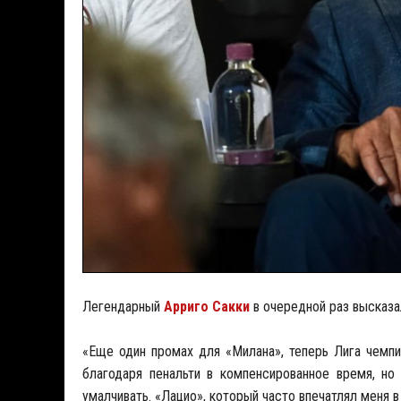
Легендарный
Арриго Сакки
в очередной раз высказа
«Еще один промах для «Милана», теперь Лига чемпи
благодаря пенальти в компенсированное время, но
умалчивать. «Лацио», который часто впечатлял меня в