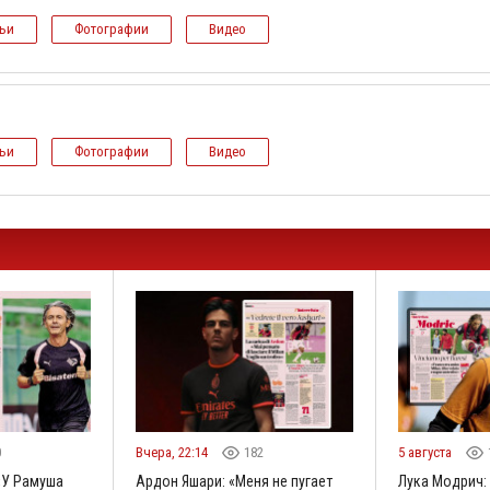
тьи
Фотографии
Видео
тьи
Фотографии
Видео
0
Вчера, 22:14
182
5 августа
«У Рамуша
Ардон Яшари: «Меня не пугает
Лука Модрич: