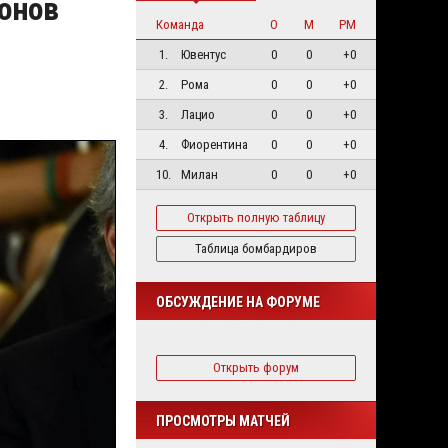
ионов
Команда
О
М
РМ
1.
Ювентус
0
0
+0
2.
Рома
0
0
+0
3.
Лацио
0
0
+0
4.
Фиорентина
0
0
+0
10.
Милан
0
0
+0
Открыть полную таблицу
Таблица бомбардиров
ОБСУЖДЕНИЕ НА ФОРУМЕ
Открыть форум
ПРОСМОТРЫ МАТЧЕЙ