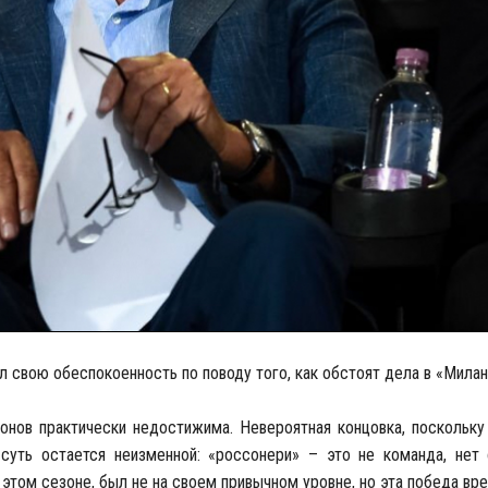
л свою обеспокоенность по поводу того, как обстоят дела в «Милан
онов практически недостижима. Невероятная концовка, поскольку
 суть остается неизменной: «россонери» – это не команда, нет
 этом сезоне, был не на своем привычном уровне, но эта победа вр