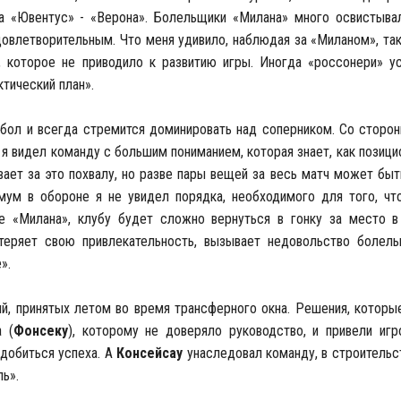
а «Ювентус» - «Верона». Болельщики «Милана» много освистыва
овлетворительным. Что меня удивило, наблюдая за «Миланом», так
, которое не приводило к развитию игры. Иногда «россонери» ус
ктический план».
утбол и всегда стремится доминировать над соперником. Со сторо
 я видел команду с большим пониманием, которая знает, как позици
ает за это похвалу, но разве пары вещей за весь матч может быт
имум в обороне я не увидел порядка, необходимого для того, чт
е «Милана», клубу будет сложно вернуться в гонку за место в
 теряет свою привлекательность, вызывает недовольство болел
».
й, принятых летом во время трансферного окна. Решения, которы
а (
Фонсеку
), которому не доверяло руководство, и привели игр
 добиться успеха. А
Консейсау
унаследовал команду, в строительс
ль».