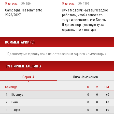
5 августа
926
5 августа
1399
Campagna Tesseramento
Лука Модрич: «Будем усердно
2026/2027
работать, чтобы завоевать
титул и посвятить его Барези.
Я до сих пор чувствую ту же
страсть, что и всегда»
КОММЕНТАРИИ (0)
К данному материалу пока не оставлено ни одного комментария.
ТУРНИРНЫЕ ТАБЛИЦЫ
Серия А
Лига Чемпионов
Команда
О
М
РМ
1.
Ювентус
0
0
+0
2.
Рома
0
0
+0
3.
Лацио
0
0
+0