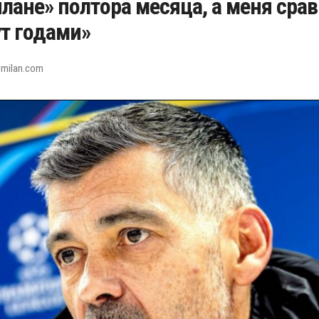
лане» полтора месяца, а меня сра
т годами»
emilan.com