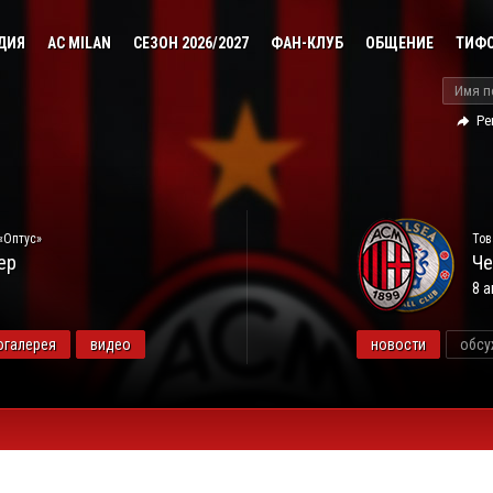
ДИЯ
AC MILAN
СЕЗОН 2026/2027
ФАН-КЛУБ
ОБЩЕНИЕ
ТИФ
Ре
«Оптус»
Тов
ер
Че
8 а
огалерея
видео
новости
обсу