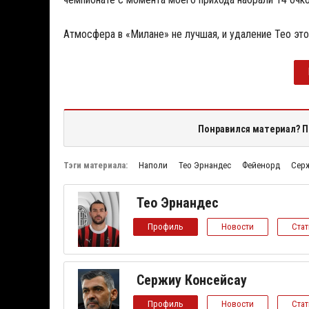
Атмосфера в «Милане» не лучшая, и удаление Тео это
Понравился материал? П
Тэги материала:
Наполи
Тео Эрнандес
Фейенорд
Серж
Тео Эрнандес
Профиль
Новости
Ста
Сержиу Консейсау
Профиль
Новости
Ста