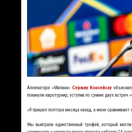
Алленаторе «Милана»
Сержиу Консейсау
объяснил,
покинули евротурнир, уступив по сумме двух встреч «Ф
«Я пришел полтора месяца назад, а меня сравнивают 
Мы выиграли единственный трофей, который могл
чемпионате с момента моего прихода набрали 14 очков