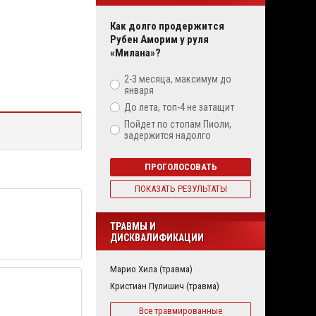
Как долго продержится
Рубен Аморим у руля
«Милана»?
2-3 месяца, максимум до
января
До лета, топ-4 не затащит
Пойдет по стопам Пиоли,
задержится надолго
ПРОГОЛОСОВАТЬ
ПОКАЗАТЬ РЕЗУЛЬТАТЫ
ТРАВМЫ И
ДИСКВАЛИФИКАЦИИ
Марио Хила (травма)
Кристиан Пулишич (травма)
Все травмированные