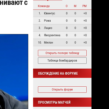
внивают с
Команда
О
М
РМ
1.
Ювентус
0
0
+0
2.
Рома
0
0
+0
3.
Лацио
0
0
+0
4.
Фиорентина
0
0
+0
10.
Милан
0
0
+0
Открыть полную таблицу
Таблица бомбардиров
ОБСУЖДЕНИЕ НА ФОРУМЕ
Открыть форум
ПРОСМОТРЫ МАТЧЕЙ