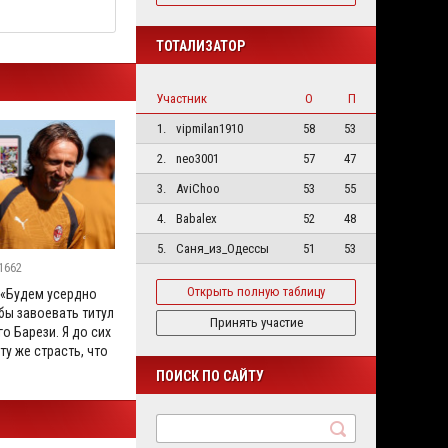
ТОТАЛИЗАТОР
Участник
О
П
1.
vipmilan1910
58
53
2.
neo3001
57
47
3.
AviChoo
53
55
4.
Babalex
52
48
5.
Саня_из_Одессы
51
53
1662
Открыть полную таблицу
 «Будем усердно
бы завоевать титул
Принять участие
го Барези. Я до сих
ту же страсть, что
ПОИСК ПО САЙТУ