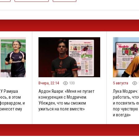
1
Вчера, 22:14
133
5 августа
«У Рамуша
Ардон Яшари: «Меня не пугает
Лука Модрич:
юсь, в этом
конкуренция с Модричем.
работать, что
 форвардом, и
Убежден, что мы сможем
и посвятить е
принесет ему
ужиться на поле вместе»
пор чувствую 
и всегда»