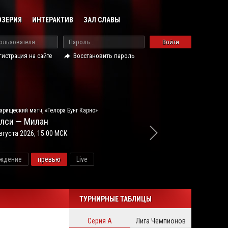
ОЗЕРИЯ
ИНТЕРАКТИВ
ЗАЛ СЛАВЫ
Войти
гистрация на сайте
Восстановить пароль
арищеский матч, «Гелора Бунг Карно»
лси — Милан
вгуста 2026, 15:00 МСК
ждение
превью
Live
новос
ТУРНИРНЫЕ ТАБЛИЦЫ
Серия А
Лига Чемпионов