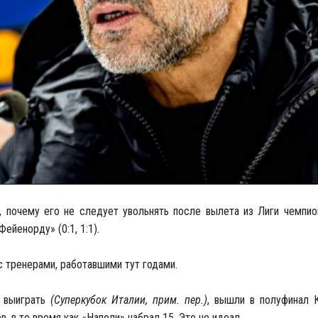
 почему его не следует увольнять после вылета из Лиги чемпио
ейенорду» (0:1, 1:1).
с тренерами, работавшими тут годами.
и выиграть
(Суперкубок Италии, прим. пер.)
, вышли в полуфинал К
, в то время как «Наполи» набрал 15. Это не идеал.