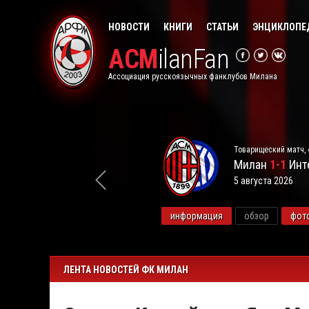
НОВОСТИ
КНИГИ
СТАТЬИ
ЭНЦИКЛОПЕ
ACM
ilanFan
Ассоциация русскоязычных фанклубов Милана
Товарищеский матч, 
Милан
1-1
Инт
5 августа 2026
видео
информация
обзор
фот
ЛЕНТА НОВОСТЕЙ ФК МИЛАН