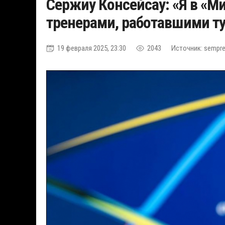
Сержиу Консейсау: «Я в «Ми
тренерами, работавшими ту
19 февраля 2025, 23:30
2043
Источник: sempr