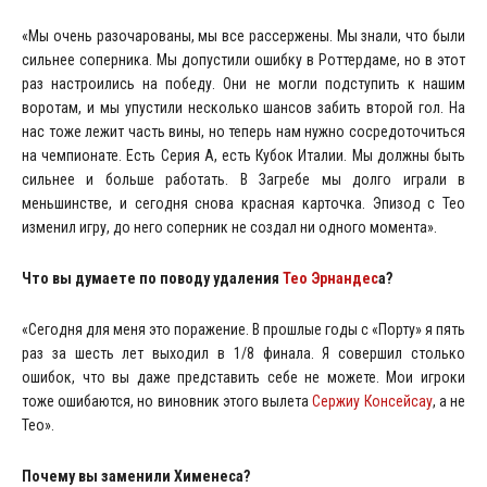
«Мы очень разочарованы, мы все рассержены. Мы знали, что были
сильнее соперника. Мы допустили ошибку в Роттердаме, но в этот
раз настроились на победу. Они не могли подступить к нашим
воротам, и мы упустили несколько шансов забить второй гол. На
нас тоже лежит часть вины, но теперь нам нужно сосредоточиться
на чемпионате. Есть Серия А, есть Кубок Италии. Мы должны быть
сильнее и больше работать. В Загребе мы долго играли в
меньшинстве, и сегодня снова красная карточка. Эпизод с Тео
изменил игру, до него соперник не создал ни одного момента».
Что вы думаете по поводу удаления
Тео Эрнандес
а?
«Сегодня для меня это поражение. В прошлые годы с «Порту» я пять
раз за шесть лет выходил в 1/8 финала. Я совершил столько
ошибок, что вы даже представить себе не можете. Мои игроки
тоже ошибаются, но виновник этого вылета
Сержиу Консейсау
, а не
Тео».
Почему вы заменили Хименеса?