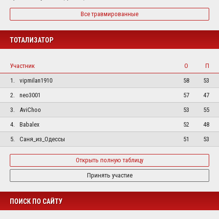
Все травмированные
ТОТАЛИЗАТОР
Участник
О
П
1.
vipmilan1910
58
53
2.
neo3001
57
47
3.
AviChoo
53
55
4.
Babalex
52
48
5.
Саня_из_Одессы
51
53
Открыть полную таблицу
Принять участие
ПОИСК ПО САЙТУ