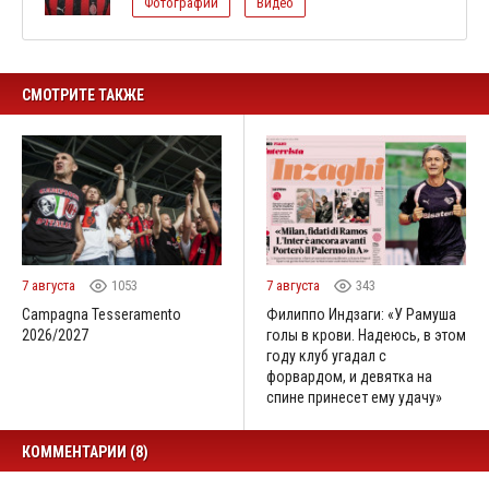
Фотографии
Видео
СМОТРИТЕ ТАКЖЕ
7 августа
1053
7 августа
343
Campagna Tesseramento
Филиппо Индзаги: «У Рамуша
2026/2027
голы в крови. Надеюсь, в этом
году клуб угадал с
форвардом, и девятка на
спине принесет ему удачу»
КОММЕНТАРИИ (8)