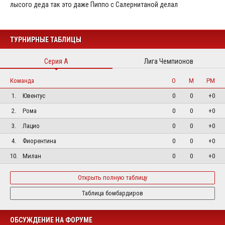
лысого деда так это даже Пиппо с Салернитаной делал
ТУРНИРНЫЕ ТАБЛИЦЫ
Серия А
Лига Чемпионов
Команда
О
М
РМ
1.
Ювентус
0
0
+0
2.
Рома
0
0
+0
3.
Лацио
0
0
+0
4.
Фиорентина
0
0
+0
10.
Милан
0
0
+0
Открыть полную таблицу
Таблица бомбардиров
ОБСУЖДЕНИЕ НА ФОРУМЕ