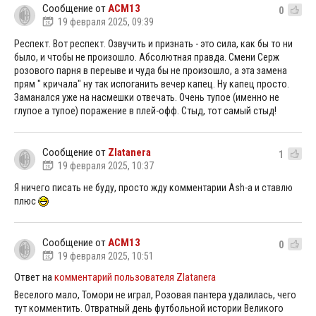
Сообщение от
ACM13
0
19 февраля 2025, 09:39
Респект. Вот респект. Озвучить и признать - это сила, как бы то ни
было, и чтобы не произошло. Абсолютная правда. Смени Серж
розового парня в переыве и чуда бы не произошло, а эта замена
прям " кричала" ну так испоганить вечер капец. Ну капец просто.
Заманался уже на насмешки отвечать. Очень тупое (именно не
глупое а тупое) поражение в плей-офф. Стыд, тот самый стыд!
Сообщение от
Zlatanera
1
19 февраля 2025, 10:37
Я ничего писать не буду, просто жду комментарии Ash-a и ставлю
плюс
Сообщение от
ACM13
0
19 февраля 2025, 10:51
Ответ на
комментарий пользователя Zlatanera
Веселого мало, Томори не играл, Розовая пантера удалилась, чего
тут комментить. Отвратный день футбольной истории Великого