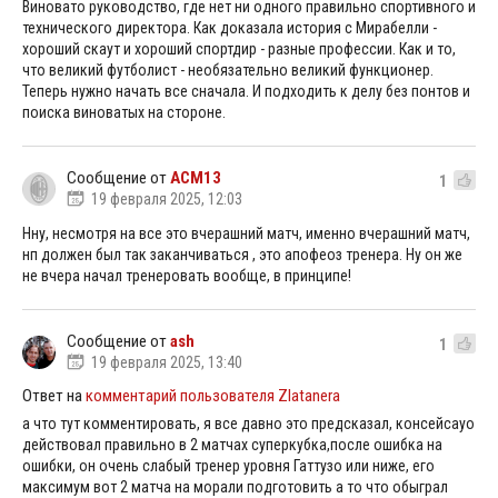
Виновато руководство, где нет ни одного правильно спортивного и
технического директора. Как доказала история с Мирабелли -
хороший скаут и хороший спортдир - разные профессии. Как и то,
что великий футболист - необязательно великий функционер.
Теперь нужно начать все сначала. И подходить к делу без понтов и
поиска виноватых на стороне.
Сообщение от
ACM13
1
19 февраля 2025, 12:03
Нну, несмотря на все это вчерашний матч, именно вчерашний матч,
нп должен был так заканчиваться , это апофеоз тренера. Ну он же
не вчера начал тренеровать вообще, в принципе!
Сообщение от
ash
1
19 февраля 2025, 13:40
Ответ на
комментарий пользователя Zlatanera
а что тут комментировать, я все давно это предсказал, консейсауо
действовал правильно в 2 матчах суперкубка,после ошибка на
ошибки, он очень слабый тренер уровня Гаттузо или ниже, его
максимум вот 2 матча на морали подготовить а то что обыграл