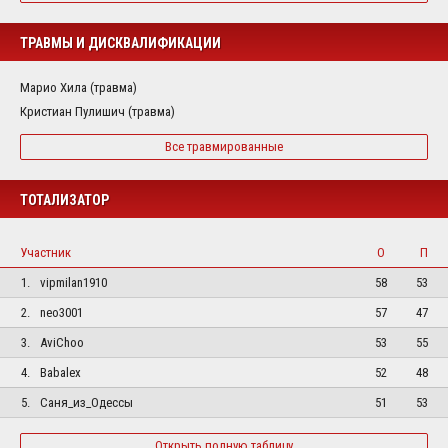
ТРАВМЫ И ДИСКВАЛИФИКАЦИИ
Марио Хила (травма)
Кристиан Пулишич (травма)
Все травмированные
ТОТАЛИЗАТОР
Участник
О
П
1.
vipmilan1910
58
53
2.
neo3001
57
47
3.
AviChoo
53
55
4.
Babalex
52
48
5.
Саня_из_Одессы
51
53
Открыть полную таблицу