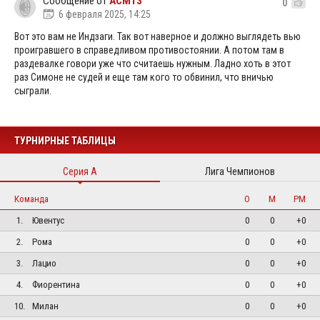
Сообщение от
ACM13
0
6 февраля 2025, 14:25
Вот это вам не Индзаги. Так вот наверное и должно выглядеть вью
проигравшего в справедливом противостоянии. А потом там в
раздевалке говори уже что считаешь нужным. Ладно хоть в этот
раз Симоне не судей и еще там кого то обвинил, что вничью
сыграли.
ТУРНИРНЫЕ ТАБЛИЦЫ
Серия А
Лига Чемпионов
Команда
О
М
РМ
1.
Ювентус
0
0
+0
2.
Рома
0
0
+0
3.
Лацио
0
0
+0
4.
Фиорентина
0
0
+0
10.
Милан
0
0
+0