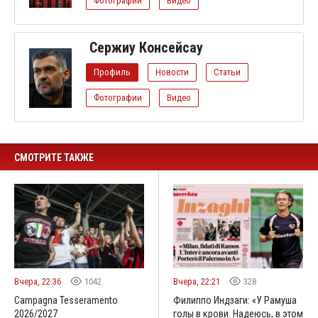
Фотографии
Видео
Сержиу Консейсау
Профиль
Новости
Статьи
Фотографии
Видео
СМОТРИТЕ ТАКЖЕ
Вчера, 22:36
1042
Вчера, 22:21
328
Campagna Tesseramento
Филиппо Индзаги: «У Рамуша
2026/2027
голы в крови. Надеюсь, в этом