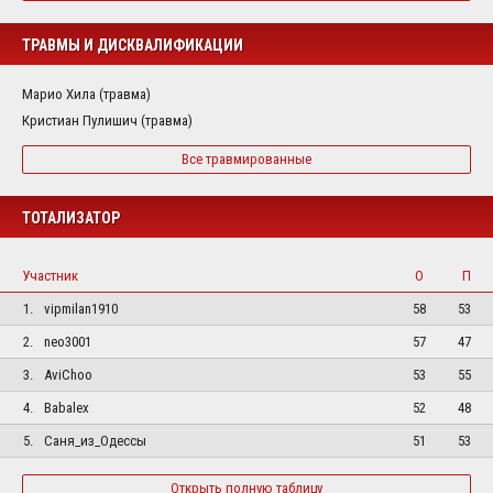
ТРАВМЫ И ДИСКВАЛИФИКАЦИИ
Марио Хила (травма)
Кристиан Пулишич (травма)
Все травмированные
ТОТАЛИЗАТОР
Участник
О
П
1.
vipmilan1910
58
53
2.
neo3001
57
47
3.
AviChoo
53
55
4.
Babalex
52
48
5.
Саня_из_Одессы
51
53
Открыть полную таблицу