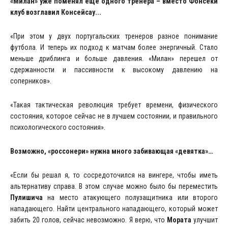
«Милан» уже поменял еще одного тренера – вместо Фонсеки
клуб возглавил Консейсау...
«При этом у двух португальских тренеров разное понимание
футбола. И теперь их подход к матчам более энергичный. Стало
меньше дриблинга и больше давления. «Милан» перешел от
сдержанности и пассивности к высокому давлению на
соперников».
«Такая тактическая революция требует времени, физического
состояния, которое сейчас не в лучшем состоянии, и правильного
психологического состояния».
Возможно, «россонери» нужна много забивающая «девятка»…
«Если бы решал я, то сосредоточился на вингере, чтобы иметь
альтернативу справа. В этом случае можно было бы переместить
Пулишича
на место атакующего полузащитника или второго
нападающего. Найти центрального нападающего, который может
забить 20 голов, сейчас невозможно. Я верю, что
Мората
улучшит