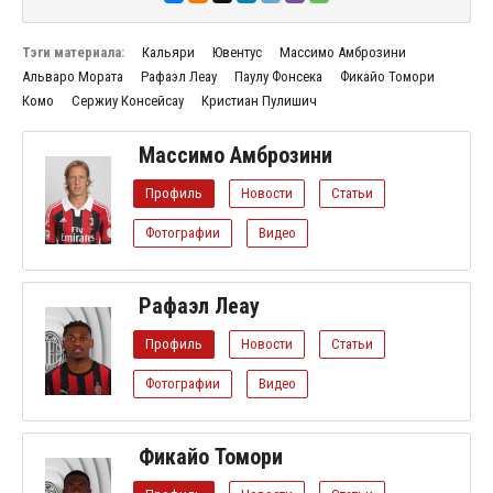
Тэги материала:
Кальяри
Ювентус
Массимо Амброзини
Альваро Мората
Рафаэл Леау
Паулу Фонсека
Фикайо Томори
Комо
Сержиу Консейсау
Кристиан Пулишич
Массимо Амброзини
Профиль
Новости
Статьи
Фотографии
Видео
Рафаэл Леау
Профиль
Новости
Статьи
Фотографии
Видео
Фикайо Томори