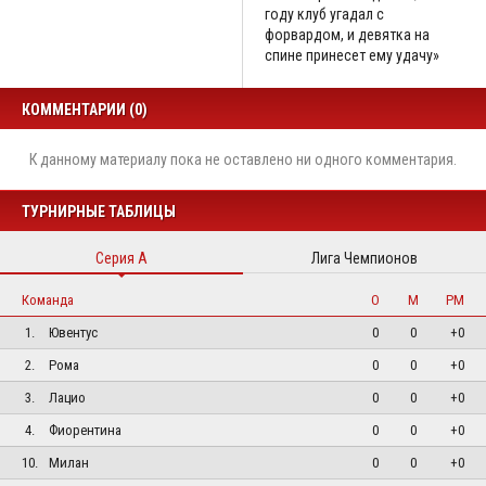
году клуб угадал с
форвардом, и девятка на
спине принесет ему удачу»
КОММЕНТАРИИ (0)
К данному материалу пока не оставлено ни одного комментария.
ТУРНИРНЫЕ ТАБЛИЦЫ
Серия А
Лига Чемпионов
Команда
О
М
РМ
1.
Ювентус
0
0
+0
2.
Рома
0
0
+0
3.
Лацио
0
0
+0
4.
Фиорентина
0
0
+0
10.
Милан
0
0
+0