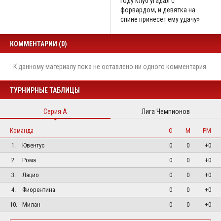
году клуб угадал с
форвардом, и девятка на
спине принесет ему удачу»
КОММЕНТАРИИ (0)
К данному материалу пока не оставлено ни одного комментария.
ТУРНИРНЫЕ ТАБЛИЦЫ
Серия А
Лига Чемпионов
Команда
О
М
РМ
1.
Ювентус
0
0
+0
2.
Рома
0
0
+0
3.
Лацио
0
0
+0
4.
Фиорентина
0
0
+0
10.
Милан
0
0
+0