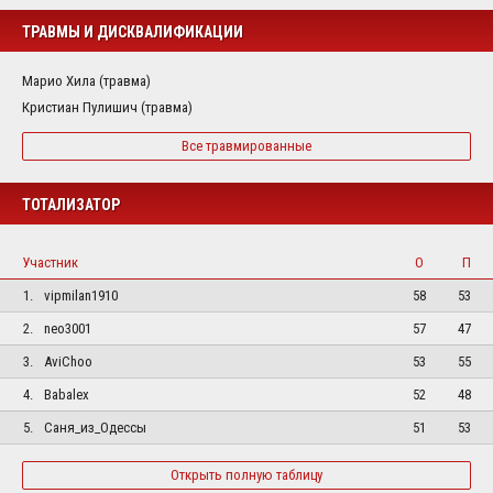
ТРАВМЫ И ДИСКВАЛИФИКАЦИИ
Марио Хила (травма)
Кристиан Пулишич (травма)
Все травмированные
ТОТАЛИЗАТОР
Участник
О
П
1.
vipmilan1910
58
53
2.
neo3001
57
47
3.
AviChoo
53
55
4.
Babalex
52
48
5.
Саня_из_Одессы
51
53
Открыть полную таблицу