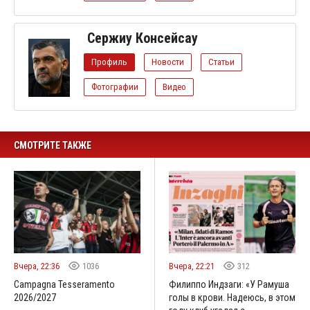
Сержиу Консейсау
Профиль
Новости
Статьи
Фотографии
Видео
СМОТРИТЕ ТАКЖЕ
Вчера, 22:36
1036
Вчера, 22:21
312
Campagna Tesseramento
Филиппо Индзаги: «У Рамуша
2026/2027
голы в крови. Надеюсь, в этом