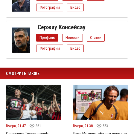
Фотографии
Видео
Сержиу Консейсау
Профиль
Новости
Статьи
Фотографии
Видео
СМОТРИТЕ ТАКЖЕ
Вчера, 21:47
861
Вчера, 21:38
553
Campagna Tesseramento
Лука Модрич: «Будем усердно