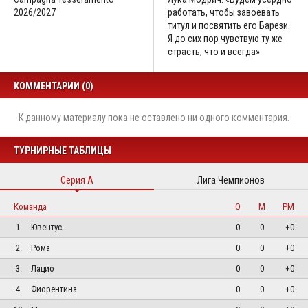
2026/2027
работать, чтобы завоевать
титул и посвятить его Барези.
Я до сих пор чувствую ту же
страсть, что и всегда»
КОММЕНТАРИИ (0)
К данному материалу пока не оставлено ни одного комментария.
ТУРНИРНЫЕ ТАБЛИЦЫ
Серия А
Лига Чемпионов
Команда
О
М
РМ
1.
Ювентус
0
0
+0
2.
Рома
0
0
+0
3.
Лацио
0
0
+0
4.
Фиорентина
0
0
+0