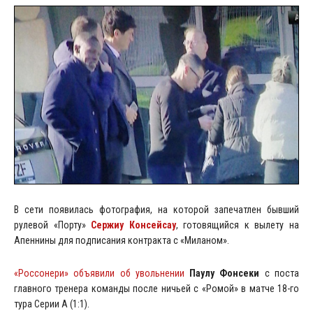
В сети появилась фотография, на которой запечатлен бывший
рулевой «Порту»
Сержиу Консейсау
, готовящийся к вылету на
Апеннины для подписания контракта с «Миланом».
«Россонери» объявили об увольнении
Паулу Фонсеки
с поста
главного тренера команды после ничьей с «Ромой» в матче 18-го
тура Серии А (1:1).