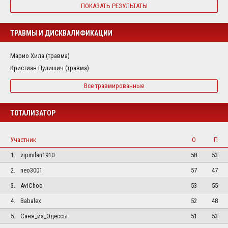
ПОКАЗАТЬ РЕЗУЛЬТАТЫ
ТРАВМЫ И ДИСКВАЛИФИКАЦИИ
Марио Хила (травма)
Кристиан Пулишич (травма)
Все травмированные
ТОТАЛИЗАТОР
Участник
О
П
1.
vipmilan1910
58
53
2.
neo3001
57
47
3.
AviChoo
53
55
4.
Babalex
52
48
5.
Саня_из_Одессы
51
53