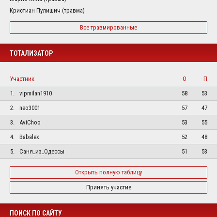
Кристиан Пулишич (травма)
Все травмированные
ТОТАЛИЗАТОР
Участник
О
П
1.
vipmilan1910
58
53
2.
neo3001
57
47
3.
AviChoo
53
55
4.
Babalex
52
48
5.
Саня_из_Одессы
51
53
Открыть полную таблицу
Принять участие
ПОИСК ПО САЙТУ