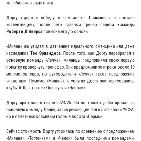
«влюбился» в защитника.
Доргу одержал победу в чемпионате Примаверы в составе
«салентийцев», после чего главный тренер первой команды
Роберто Д’Аверса
повысил его до основы.
«Милан» же увидел в датчанине идеального сменщика или даже
наследника
Тео Эрнандеса
. После того, как Доргу перебрался в
основную команду «Лечче», миланцы предприняли свою первую
попытку провернуть трансфер. Они предложили за игрока около 10
миллионов евро, но руководители «Лечче» такое предложение
отклонили. Помимо «Милана», в услугах Доргу заинтересовались
клубы АПЛ, а также «Ювентус» и «Наполи».
Доргу ярко начал сезон-2024/25. Он не только дебютировал за
основную команду Дании, забив решающий гол в Лиге наций УЕФА,
но и отметился красивым голом в ворота «Пармы».
Сейчас стоимость Доргу утроилась по сравнению с предложением
«Милана». «Тоттенхэм» и «Челси» были последними командами,