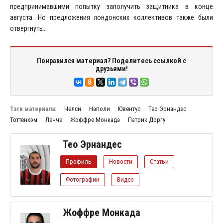
предпринимавшими попытку заполучить защитника в конце
августа. Но предложения лондонских коллективов также были
отвергнуты.
Понравился материал? Поделитесь ссылкой с
друзьями!
Тэги материала:
Челси
Наполи
Ювентус
Тео Эрнандес
Тоттенхэм
Лечче
Жоффре Монкада
Патрик Доргу
Тео Эрнандес
Профиль
Новости
Статьи
Фотографии
Видео
Жоффре Монкада