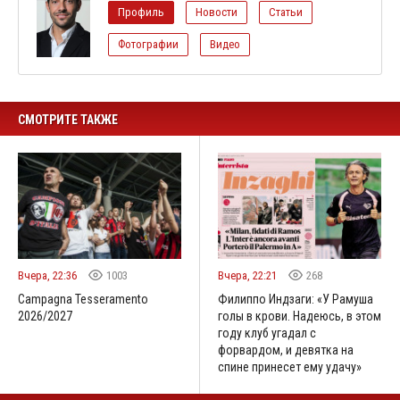
Профиль
Новости
Статьи
Фотографии
Видео
СМОТРИТЕ ТАКЖЕ
Вчера, 22:36
1003
Вчера, 22:21
268
Campagna Tesseramento
Филиппо Индзаги: «У Рамуша
2026/2027
голы в крови. Надеюсь, в этом
году клуб угадал с
форвардом, и девятка на
спине принесет ему удачу»