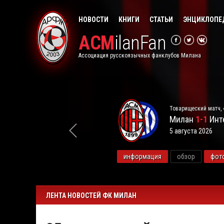
НОВОСТИ
КНИГИ
СТАТЬИ
ЭНЦИКЛОПЕ
ACM
ilanFan
Ассоциация русскоязычных фанклубов Милана
Товарищеский матч, 
Милан
1-1
Инт
5 августа 2026
видео
информация
обзор
фот
ЛЕНТА НОВОСТЕЙ ФК МИЛАН