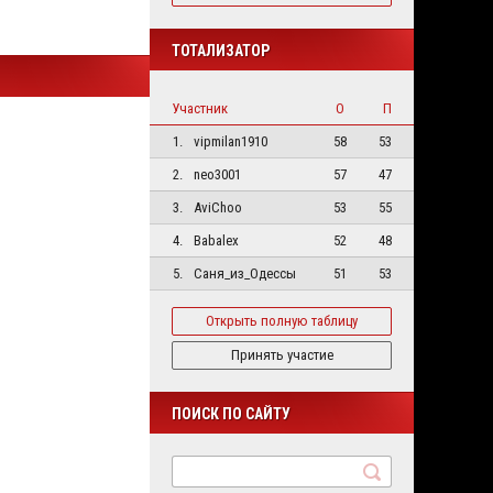
ТОТАЛИЗАТОР
Участник
О
П
1.
vipmilan1910
58
53
2.
neo3001
57
47
3.
AviChoo
53
55
4.
Babalex
52
48
5.
Саня_из_Одессы
51
53
Открыть полную таблицу
Принять участие
ПОИСК ПО САЙТУ