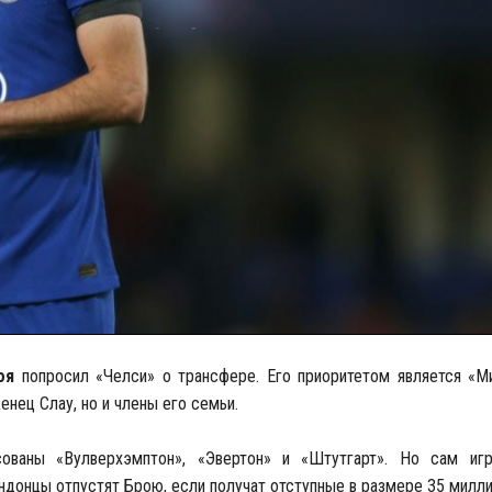
оя
попросил «Челси» о трансфере. Его приоритетом является «Ми
енец Слау, но и члены его семьи.
сованы «Вулверхэмптон», «Эвертон» и «Штутгарт». Но сам игр
ндонцы отпустят Брою, если получат отступные в размере 35 милли