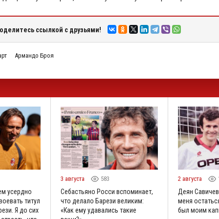
оделитесь ссылкой с друзьями!
арт
Армандо Броя
3 августа
583
2 августа
ем усердно
Себастьяно Росси вспоминает,
Деян Савичев
воевать титул
что делало Барези великим:
меня остаться
ези. Я до сих
«Как ему удавались такие
был моим кап