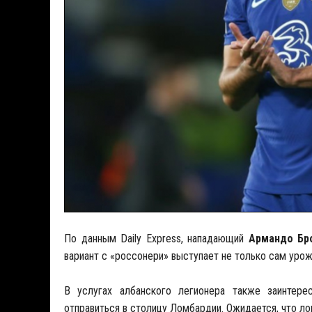
По данным Daily Express, нападающий
Армандо Бр
вариант с «россонери» выступает не только сам урож
В услугах албанского легионера также заинтере
отправиться в столицу Ломбардии. Ожидается, что ло