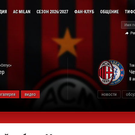
ДИЯ
AC MILAN
СЕЗОН 2026/2027
ФАН-КЛУБ
ОБЩЕНИЕ
ТИФ
Ре
«Оптус»
Тов
ер
Че
8 а
огалерея
видео
новости
обсу