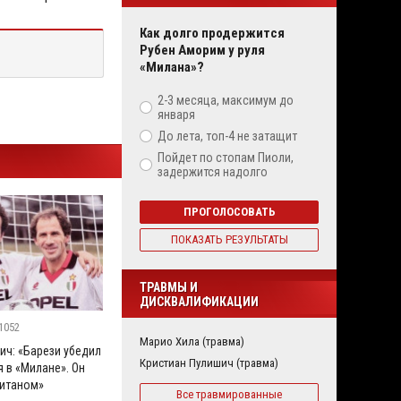
Как долго продержится
Рубен Аморим у руля
«Милана»?
2-3 месяца, максимум до
января
До лета, топ-4 не затащит
Пойдет по стопам Пиоли,
задержится надолго
ПРОГОЛОСОВАТЬ
ПОКАЗАТЬ РЕЗУЛЬТАТЫ
ТРАВМЫ И
ДИСКВАЛИФИКАЦИИ
1052
Марио Хила (травма)
ич: «Барези убедил
Кристиан Пулишич (травма)
 в «Милане». Он
итаном»
Все травмированные