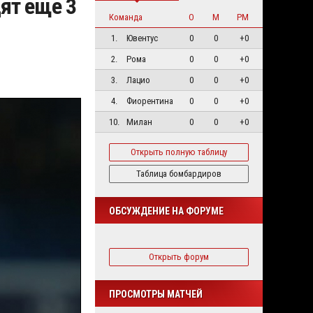
ят еще 3
Команда
О
М
РМ
1.
Ювентус
0
0
+0
2.
Рома
0
0
+0
3.
Лацио
0
0
+0
4.
Фиорентина
0
0
+0
10.
Милан
0
0
+0
Открыть полную таблицу
Таблица бомбардиров
ОБСУЖДЕНИЕ НА ФОРУМЕ
Открыть форум
ПРОСМОТРЫ МАТЧЕЙ