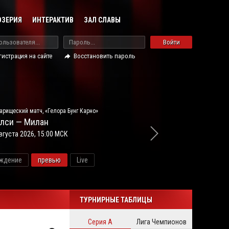
ОЗЕРИЯ
ИНТЕРАКТИВ
ЗАЛ СЛАВЫ
Войти
гистрация на сайте
Восстановить пароль
арищеский матч, «Гелора Бунг Карно»
лси — Милан
вгуста 2026, 15:00 МСК
ждение
превью
Live
новос
ТУРНИРНЫЕ ТАБЛИЦЫ
Серия А
Лига Чемпионов