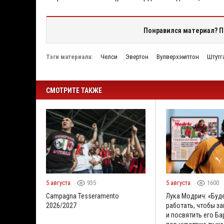
Понравился материал? П
Тэги материала:
Челси
Эвертон
Вулверхэмптон
Штутг
СМОТРИТЕ ТАКЖЕ
5 августа
935
5 августа
1600
Campagna Tesseramento
Лука Модрич: «Буд
2026/2027
работать, чтобы за
и посвятить его Бар