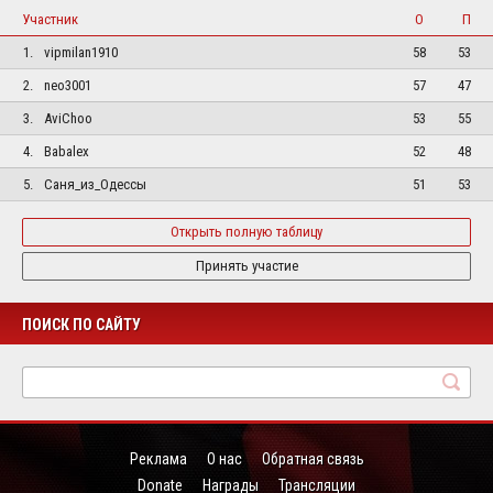
Участник
О
П
1.
vipmilan1910
58
53
2.
neo3001
57
47
3.
AviChoo
53
55
4.
Babalex
52
48
5.
Саня_из_Одессы
51
53
Открыть полную таблицу
Принять участие
ПОИСК ПО САЙТУ
Реклама
О нас
Обратная связь
Donate
Награды
Трансляции