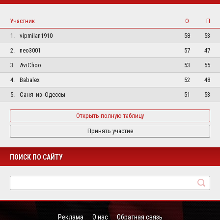
Участник
О
П
1.
vipmilan1910
58
53
2.
neo3001
57
47
3.
AviChoo
53
55
4.
Babalex
52
48
5.
Саня_из_Одессы
51
53
Открыть полную таблицу
Принять участие
ПОИСК ПО САЙТУ
Реклама
О нас
Обратная связь