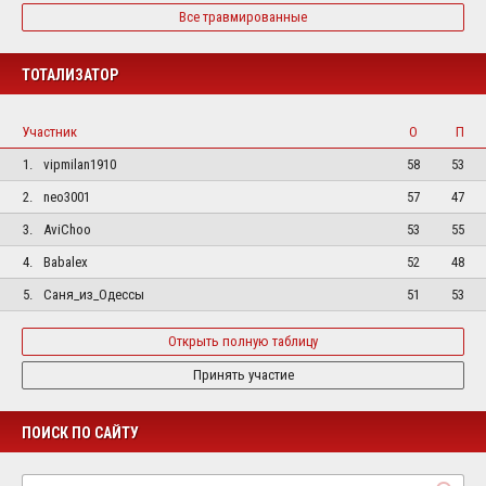
Все травмированные
ТОТАЛИЗАТОР
Участник
О
П
1.
vipmilan1910
58
53
2.
neo3001
57
47
3.
AviChoo
53
55
4.
Babalex
52
48
5.
Саня_из_Одессы
51
53
Открыть полную таблицу
Принять участие
ПОИСК ПО САЙТУ