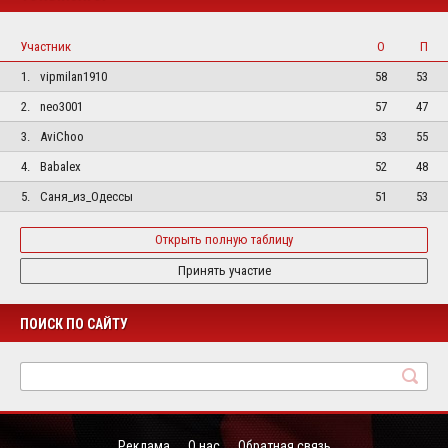
Участник
О
П
1.
vipmilan1910
58
53
2.
neo3001
57
47
3.
AviChoo
53
55
4.
Babalex
52
48
5.
Саня_из_Одессы
51
53
Открыть полную таблицу
Принять участие
ПОИСК ПО САЙТУ
Реклама
О нас
Обратная связь