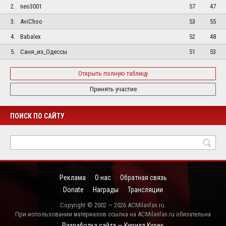
2.
neo3001
57
47
3.
AviChoo
53
55
4.
Babalex
52
48
5.
Саня_из_Одессы
51
53
Открыть полную таблицу
Принять участие
ПОИСК ПО САЙТУ
Реклама
О нас
Обратная связь
Donate
Награды
Трансляции
Copyright © 2002 — 2026 ACMilanfan.ru.
При использовании материалов ссылка на ACMilanfan.ru обязательна
Разработка сайта — Кирилл Курек