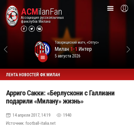
ACM
ilanFan
Ассоциация русскоязычных
фанклубов Милана
Товарищеский матч, «Оптус»
Милан
1-1
Интер
5 августа 2026
ЛЕНТА НОВОСТЕЙ ФК МИЛАН
Арриго Сакки: «Берлускони с Галлиани
подарили «Милану» жизнь»
14 апреля 2017, 14:19
1940
Источник: football-italia.net