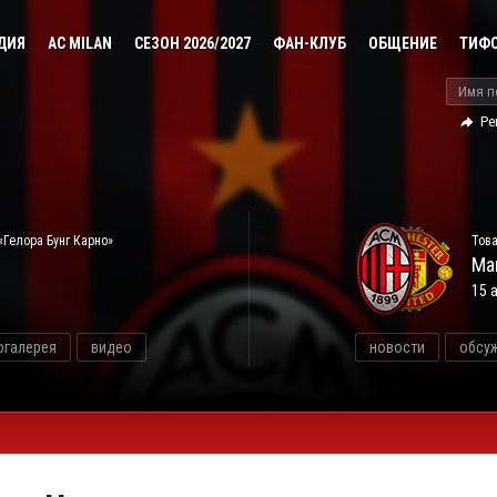
ДИЯ
AC MILAN
СЕЗОН 2026/2027
ФАН-КЛУБ
ОБЩЕНИЕ
ТИФ
Ре
«Гелора Бунг Карно»
Това
Ма
15 
огалерея
видео
новости
обсу