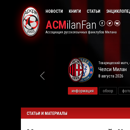
НОВОСТИ
КНИГИ
СТАТЬИ
ЭНЦИКЛОПЕ
ACM
ilanFan
Ассоциация русскоязычных фанклубов Милана
Товарищеский матч, 
Челси
Милан
8 августа 2026
видео
информация
обзор
фот
СТАТЬИ И МАТЕРИАЛЫ