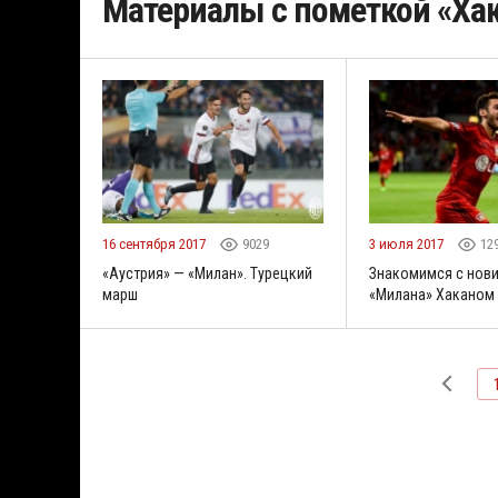
Материалы с пометкой «Хак
16 сентября 2017
9029
3 июля 2017
12
«Аустрия» — «Милан». Турецкий
Знакомимся с нов
марш
«Милана» Хаканом 