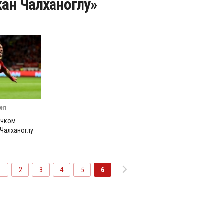
ан Чалханоглу»
981
ичком
Чалханоглу
1
2
3
4
5
6