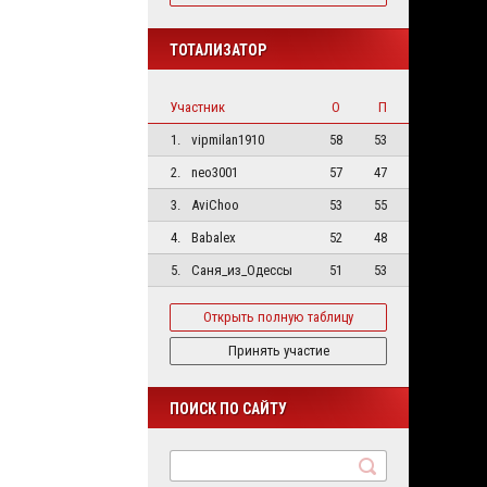
ТОТАЛИЗАТОР
Участник
О
П
1.
vipmilan1910
58
53
2.
neo3001
57
47
3.
AviChoo
53
55
4.
Babalex
52
48
5.
Саня_из_Одессы
51
53
Открыть полную таблицу
Принять участие
ПОИСК ПО САЙТУ