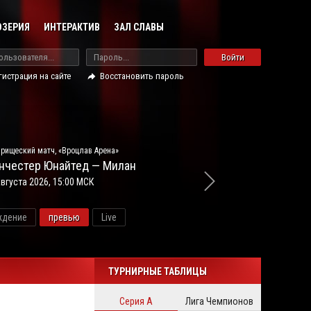
ОЗЕРИЯ
ИНТЕРАКТИВ
ЗАЛ СЛАВЫ
Войти
гистрация на сайте
Восстановить пароль
рищеский матч, «Вроцлав Арена»
нчестер Юнайтед — Милан
августа 2026, 15:00 МСК
ждение
превью
Live
ново
ТУРНИРНЫЕ ТАБЛИЦЫ
Серия А
Лига Чемпионов