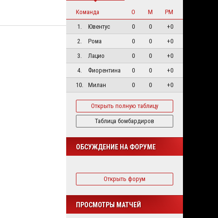
Команда
О
М
РМ
1.
Ювентус
0
0
+0
2.
Рома
0
0
+0
3.
Лацио
0
0
+0
4.
Фиорентина
0
0
+0
10.
Милан
0
0
+0
Открыть полную таблицу
Таблица бомбардиров
ОБСУЖДЕНИЕ НА ФОРУМЕ
Открыть форум
ПРОСМОТРЫ МАТЧЕЙ