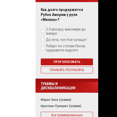
Как долго продержится
Рубен Аморим у руля
«Милана»?
2-3 месяца, максимум до
января
До лета, топ-4 не затащит
Пойдет по стопам Пиоли,
задержится надолго
ПРОГОЛОСОВАТЬ
ПОКАЗАТЬ РЕЗУЛЬТАТЫ
ТРАВМЫ И
ДИСКВАЛИФИКАЦИИ
Марио Хила (травма)
Кристиан Пулишич (травма)
Все травмированные