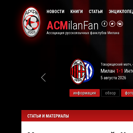
НОВОСТИ
КНИГИ
СТАТЬИ
ЭНЦИКЛОПЕ
ACM
ilanFan
Ассоциация русскоязычных фанклубов Милана
Товарищеский матч, 
Милан
1-1
Инт
5 августа 2026
видео
информация
обзор
фот
СТАТЬИ И МАТЕРИАЛЫ