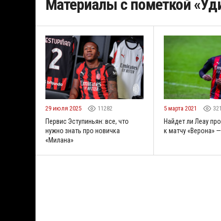
Материалы с пометкой «Уд
29 июля 2025
11282
5 марта 2021
32
Первис Эступиньян: все, что
Найдет ли Леау пр
нужно знать про новичка
к матчу «Верона» 
«Милана»