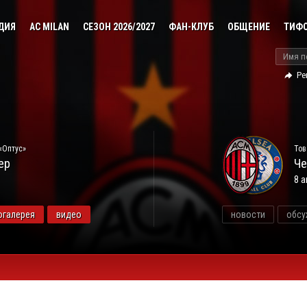
ДИЯ
AC MILAN
СЕЗОН 2026/2027
ФАН-КЛУБ
ОБЩЕНИЕ
ТИФ
Ре
«Оптус»
Тов
ер
Че
8 а
огалерея
видео
новости
обсу