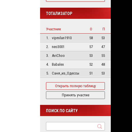
ТОТАЛИЗАТОР
Участник
О
П
1.
vipmilan1910
58
53
2.
neo3001
57
47
3.
AviChoo
53
55
4.
Babalex
52
48
5.
Саня_из_Одессы
51
53
Открыть полную таблицу
Принять участие
ПОИСК ПО САЙТУ