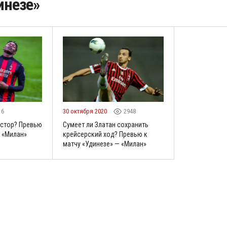
инезе»
16
30 октября 2020
2948
остор? Превью
Сумеет ли Златан сохранить
— «Милан»
крейсерский ход? Превью к
матчу «Удинезе» — «Милан»