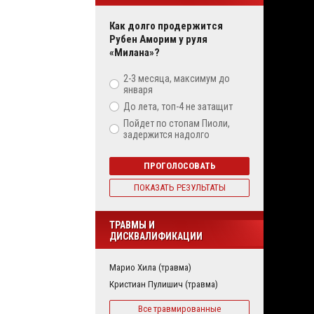
Как долго продержится
Рубен Аморим у руля
«Милана»?
2-3 месяца, максимум до
января
До лета, топ-4 не затащит
Пойдет по стопам Пиоли,
задержится надолго
ПРОГОЛОСОВАТЬ
ПОКАЗАТЬ РЕЗУЛЬТАТЫ
ТРАВМЫ И
ДИСКВАЛИФИКАЦИИ
Марио Хила (травма)
Кристиан Пулишич (травма)
Все травмированные