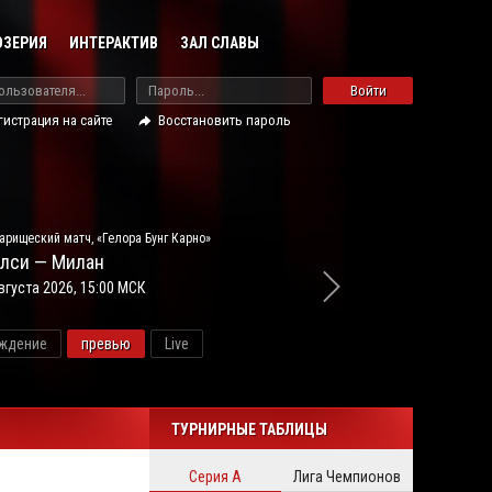
ОЗЕРИЯ
ИНТЕРАКТИВ
ЗАЛ СЛАВЫ
Войти
гистрация на сайте
Восстановить пароль
арищеский матч, «Гелора Бунг Карно»
лси — Милан
вгуста 2026, 15:00 МСК
ждение
превью
Live
новос
ТУРНИРНЫЕ ТАБЛИЦЫ
Серия А
Лига Чемпионов