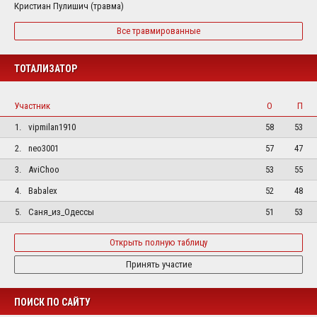
Кристиан Пулишич (травма)
Все травмированные
ТОТАЛИЗАТОР
Участник
О
П
1.
vipmilan1910
58
53
2.
neo3001
57
47
3.
AviChoo
53
55
4.
Babalex
52
48
5.
Саня_из_Одессы
51
53
Открыть полную таблицу
Принять участие
ПОИСК ПО САЙТУ