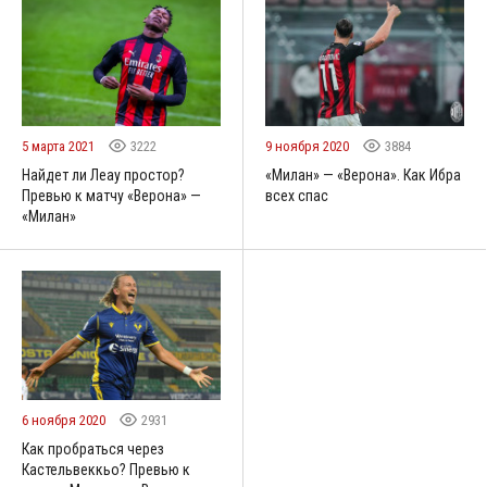
5 марта 2021
3222
9 ноября 2020
3884
Найдет ли Леау простор?
«Милан» — «Верона». Как Ибра
Превью к матчу «Верона» —
всех спас
«Милан»
6 ноября 2020
2931
Как пробраться через
Кастельвеккьо? Превью к