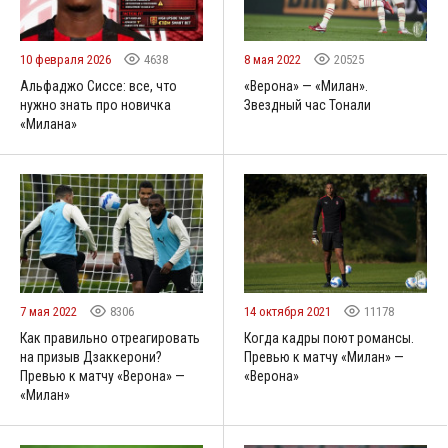
10 февраля 2026
4638
8 мая 2022
20525
Альфаджо Сиссе: все, что
«Верона» — «Милан».
нужно знать про новичка
Звездный час Тонали
«Милана»
7 мая 2022
8306
14 октября 2021
11178
Как правильно отреагировать
Когда кадры поют романсы.
на призыв Дзаккерони?
Превью к матчу «Милан» —
Превью к матчу «Верона» —
«Верона»
«Милан»