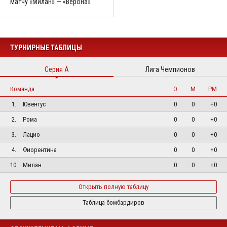
матчу «Милан» — «Верона»
ТУРНИРНЫЕ ТАБЛИЦЫ
Серия А
Лига Чемпионов
Команда
О
М
РМ
1.
Ювентус
0
0
+0
2.
Рома
0
0
+0
3.
Лацио
0
0
+0
4.
Фиорентина
0
0
+0
10.
Милан
0
0
+0
Открыть полную таблицу
Таблица бомбардиров