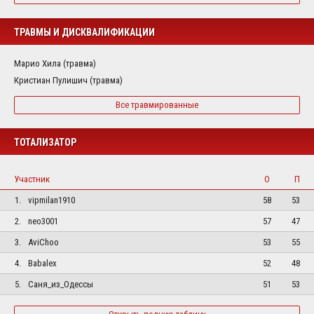
ТРАВМЫ И ДИСКВАЛИФИКАЦИИ
Марио Хила (травма)
Кристиан Пулишич (травма)
Все травмированные
ТОТАЛИЗАТОР
Участник
О
П
1.
vipmilan1910
58
53
2.
neo3001
57
47
3.
AviChoo
53
55
4.
Babalex
52
48
5.
Саня_из_Одессы
51
53