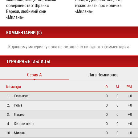
совершенство: Франко
нужно знать про новичка
Барези, любимый сын
«Милана»
«Милана»
КОММЕНТАРИИ (0)
К данному материалу пока не оставлено ни одного комментария.
ТУРНИРНЫЕ ТАБЛИЦЫ
Серия А
Лига Чемпионов
Команда
О
М
РМ
1.
Ювентус
0
0
+0
2.
Рома
0
0
+0
3.
Лацио
0
0
+0
4.
Фиорентина
0
0
+0
10.
Милан
0
0
+0