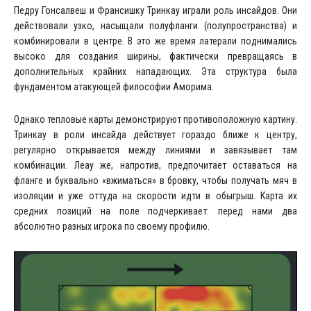
Педру Гонсалвеш и Франсишку Тринкау играли роль инсайдов. Они
действовали узко, насыщали полуфланги (полупространства) и
комбинировали в центре. В это же время латерали поднимались
высоко для создания ширины, фактически превращаясь в
дополнительных крайних нападающих. Эта структура была
фундаментом атакующей философии Аморима.
Однако тепловые карты демонстрируют противоположную картину.
Тринкау в роли инсайда действует гораздо ближе к центру,
регулярно открывается между линиями и завязывает там
комбинации. Леау же, напротив, предпочитает оставаться на
фланге и буквально «вжиматься» в бровку, чтобы получать мяч в
изоляции и уже оттуда на скорости идти в обыгрыш. Карта их
средних позиций на поле подчеркивает: перед нами два
абсолютно разных игрока по своему профилю.