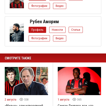
Фотографии
Видео
Рубен Аморим
Профиль
Новости
Статьи
Фотографии
Видео
СМОТРИТЕ ТАКЖЕ
2 августа
558
1 августа
365
«Малыш», олицетворявший
Санкун Диавара: все, что