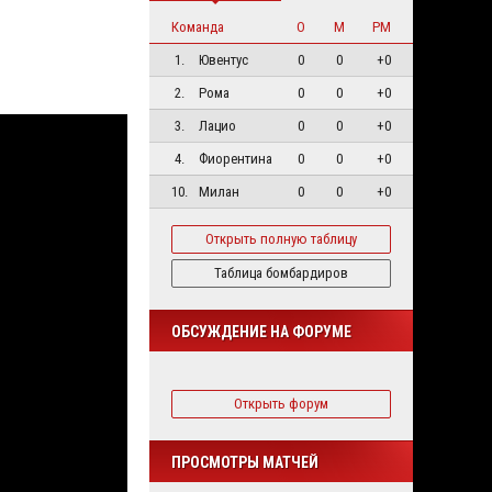
Команда
О
М
РМ
1.
Ювентус
0
0
+0
2.
Рома
0
0
+0
3.
Лацио
0
0
+0
4.
Фиорентина
0
0
+0
10.
Милан
0
0
+0
Открыть полную таблицу
Таблица бомбардиров
ОБСУЖДЕНИЕ НА ФОРУМЕ
Открыть форум
ПРОСМОТРЫ МАТЧЕЙ