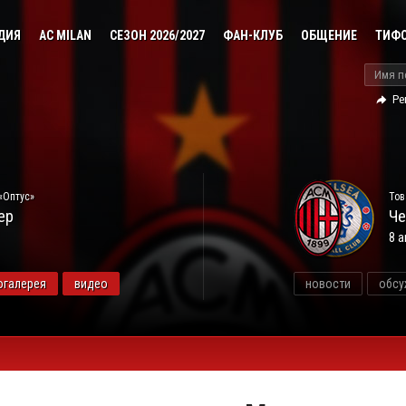
ДИЯ
AC MILAN
СЕЗОН 2026/2027
ФАН-КЛУБ
ОБЩЕНИЕ
ТИФ
Ре
«Оптус»
Тов
ер
Че
8 а
огалерея
видео
новости
обсу