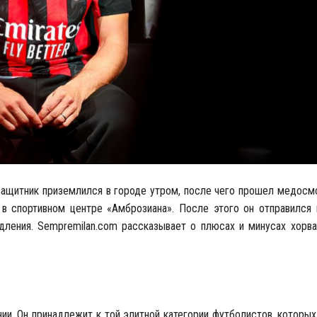
защитник приземлился в городе утром, после чего прошел медосмо
 в спортивном центре «Амброзиана». После этого он отправился 
дления. Sempremilan.com рассказывает о плюсах и минусах хорва
нии. Он принадлежит к той элитной категории футболистов, которых