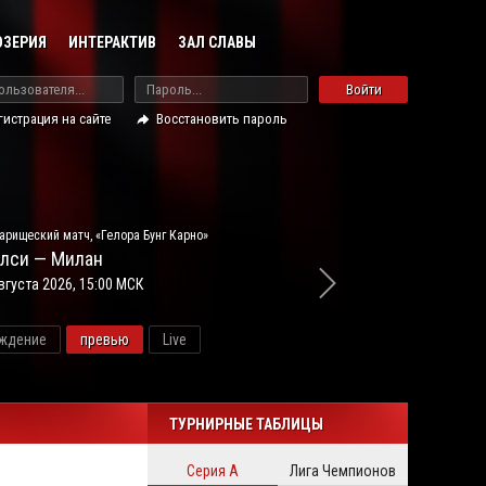
ОЗЕРИЯ
ИНТЕРАКТИВ
ЗАЛ СЛАВЫ
Войти
гистрация на сайте
Восстановить пароль
арищеский матч, «Гелора Бунг Карно»
лси — Милан
вгуста 2026, 15:00 МСК
ждение
превью
Live
новос
ТУРНИРНЫЕ ТАБЛИЦЫ
Серия А
Лига Чемпионов