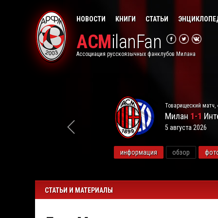
НОВОСТИ
КНИГИ
СТАТЬИ
ЭНЦИКЛОПЕ
ACM
ilanFan
Ассоциация русскоязычных фанклубов Милана
Товарищеский матч, 
Милан
1-1
Инт
5 августа 2026
видео
информация
обзор
фот
СТАТЬИ И МАТЕРИАЛЫ