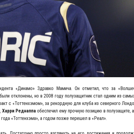
идента «Динамо» Здравко Мамича. Он отметил, что за «Волшеб
были отклонены, но в 2008 году полузащитник стал одним из сам
ракт с «Тоттенхэмом», за рекордную для клуба из северного Лонд
д
Харри Реднаппа
обеспечил ему прочную позицию в полузащите, а
м года «Тоттенхэма», а годом позже перешел в «Реал».
ть. Достаточно просто взглянуть на его достижения и продолж