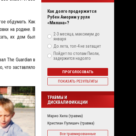
Как долго продержится
Рубен Аморим у руля
гое обдумать. Как
«Милана»?
овки на родине. В
2-3 месяца, максимум до
жать, их дом был
января
До лета, топ-4 не затащит
Пойдет по стопам Пиоли,
задержится надолго
ал The Guardian в
о, что заставляло
ПРОГОЛОСОВАТЬ
ПОКАЗАТЬ РЕЗУЛЬТАТЫ
ТРАВМЫ И
ДИСКВАЛИФИКАЦИИ
Марио Хила (травма)
Кристиан Пулишич (травма)
Все травмированные