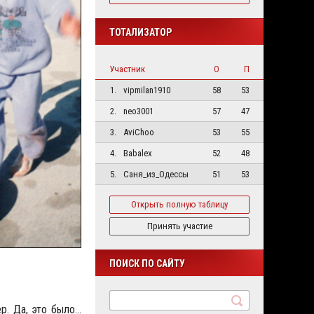
ТОТАЛИЗАТОР
Участник
О
П
1.
vipmilan1910
58
53
2.
neo3001
57
47
3.
AviChoo
53
55
4.
Babalex
52
48
5.
Саня_из_Одессы
51
53
Открыть полную таблицу
Принять участие
ПОИСК ПО САЙТУ
ер. Да, это было…