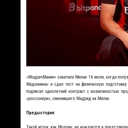
«МодричМания» охватила Милан 14 июля, когда полу
Мадоннина» и сдал тест на физическую подготовку
подписал однолетний контракт с возможностью про
«россонери», сменившего Мадрид на Милан.
Предыстория
Такой игрок, как Модрич, не нуждается в представле