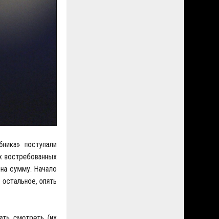
ника» поступали
ых востребованных
она сумму. Начало
 остальное, опять
ать смотреть (их