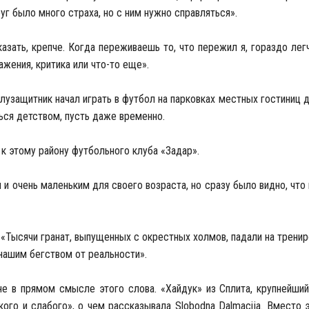
уг было много страха, но с ним нужно справляться».
азать, крепче. Когда переживаешь то, что пережил я, гораздо легч
ажения, критика или что-то еще».
лузащитник начал играть в футбол на парковках местных гостиниц 
ься детством, пусть даже временно.
к этому району футбольного клуба «Задар».
 и очень маленьким для своего возраста, но сразу было видно, что 
 «Тысячи гранат, выпущенных с окрестных холмов, падали на тренир
нашим бегством от реальности».
е в прямом смысле этого слова. «Хайдук» из Сплита, крупнейший
кого и слабого», о чем рассказывала Slobodna Dalmacija. Вместо 