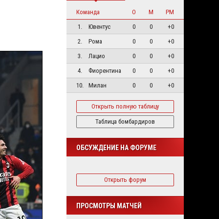
Команда
О
М
РМ
1.
Ювентус
0
0
+0
2.
Рома
0
0
+0
3.
Лацио
0
0
+0
4.
Фиорентина
0
0
+0
10.
Милан
0
0
+0
Открыть полную таблицу
Таблица бомбардиров
ОБСУЖДЕНИЕ НА ФОРУМЕ
Открыть форум
ПРОСМОТРЫ МАТЧЕЙ