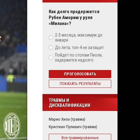
Как долго продержится
Рубен Аморим у руля
«Милана»?
2-3 месяца, максимум до
января
До лета, топ-4 не затащит
Пойдет по стопам Пиоли,
задержится надолго
ПРОГОЛОСОВАТЬ
ПОКАЗАТЬ РЕЗУЛЬТАТЫ
ТРАВМЫ И
ДИСКВАЛИФИКАЦИИ
Марио Хила (травма)
Кристиан Пулишич (травма)
Все травмированные