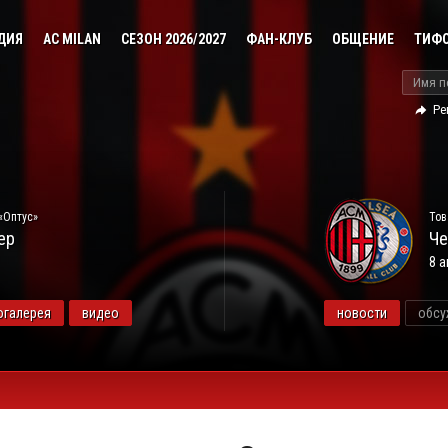
ДИЯ
AC MILAN
СЕЗОН 2026/2027
ФАН-КЛУБ
ОБЩЕНИЕ
ТИФ
Ре
«Оптус»
Тов
ер
Че
8 а
огалерея
видео
новости
обсу