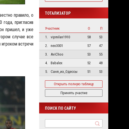
ТОТАЛИЗАТОР
вестно правило, о
 года, пригласив
Участник
О
П
он пришел, и уже
тором случае все
1.
vipmilan1910
58
53
м игроком встречи
2.
neo3001
57
47
3.
AviChoo
53
55
4.
Babalex
52
48
5.
Саня_из_Одессы
51
53
Открыть полную таблицу
Принять участие
ПОИСК ПО САЙТУ