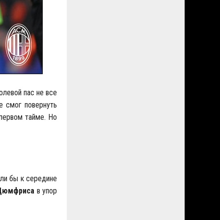
олевой пас не все
е смог повернуть
первом тайме. Но
 ли бы к середине
Дюмфриса
в упор