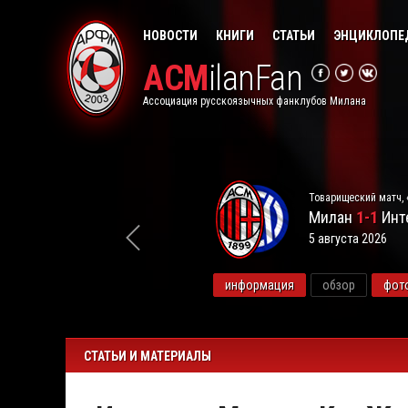
НОВОСТИ
КНИГИ
СТАТЬИ
ЭНЦИКЛОПЕ
ACM
ilanFan
Ассоциация русскоязычных фанклубов Милана
Товарищеский матч, 
Милан
1-1
Инт
5 августа 2026
видео
информация
обзор
фот
СТАТЬИ И МАТЕРИАЛЫ