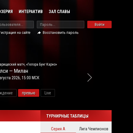
ОЗЕРИЯ
ИНТЕРАКТИВ
ЗАЛ СЛАВЫ
Войти
гистрация на сайте
Восстановить пароль
арищеский матч, «Гелора Бунг Карно»
лси — Милан
вгуста 2026, 15:00 МСК
ждение
превью
Live
новос
ТУРНИРНЫЕ ТАБЛИЦЫ
Серия А
Лига Чемпионов