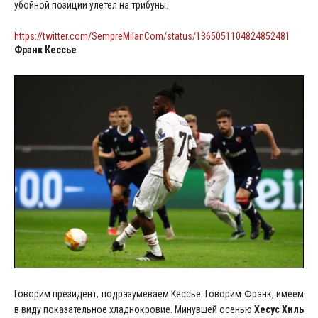
убойной позиции улетел на трибуны.
https://twitter.com/SempreMilanCom/status/1365051104824852481
Франк Кессье
Говорим президент, подразумеваем Кессье. Говорим Франк, имеем
в виду показательное хладнокровие. Минувшей осенью
Хесус Хиль