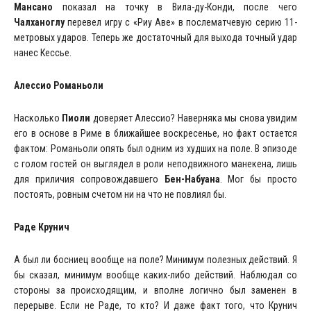
Мансано
показал на точку в Вила-ду-Конди, после чего
Чалханоглу
перевел игру с «Риу Аве» в послематчевую серию 11-
метровых ударов. Теперь же достаточный для выхода точный удар
нанес Кессье.
Алессио Романьоли
Насколько
Пиоли
доверяет Алессио? Наверняка мы снова увидим
его в основе в Риме в ближайшее воскресенье, но факт остается
фактом: Романьоли опять был одним из худших на поле. В эпизоде
с голом гостей он выглядел в роли неподвижного манекена, лишь
для приличия сопровождавшего
Бен-Набуана
. Мог бы просто
постоять, ровным счетом ни на что не повлиял бы.
Раде Крунич
А был ли босниец вообще на поле? Минимум полезных действий. Я
бы сказал, минимум вообще каких-либо действий. Наблюдал со
стороны за происходящим, и вполне логично был заменен в
перерыве. Если не Раде, то кто? И даже факт того, что Крунич