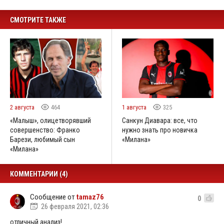
СМОТРИТЕ ТАКЖЕ
2 августа
464
1 августа
325
«Малыш», олицетворявший
Санкун Диавара: все, что
совершенство: Франко
нужно знать про новичка
Барези, любимый сын
«Милана»
«Милана»
КОММЕНТАРИИ (4)
Сообщение от
tamaz76
0
26 февраля 2021, 02:36
отличный анализ!