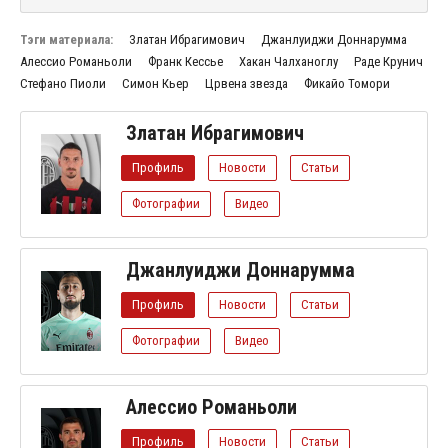
Тэги материала:
Златан Ибрагимович
Джанлуиджи Доннарумма
Алессио Романьоли
Франк Кессье
Хакан Чалханоглу
Раде Крунич
Стефано Пиоли
Симон Кьер
Црвена звезда
Фикайо Томори
Златан Ибрагимович
Профиль
Новости
Статьи
Фотографии
Видео
Джанлуиджи Доннарумма
Профиль
Новости
Статьи
Фотографии
Видео
Алессио Романьоли
Профиль
Новости
Статьи