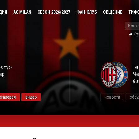
ДИЯ
AC MILAN
СЕЗОН 2026/2027
ФАН-КЛУБ
ОБЩЕНИЕ
ТИФ
Ре
«Оптус»
Тов
ер
Че
8 а
огалерея
видео
новости
обсу