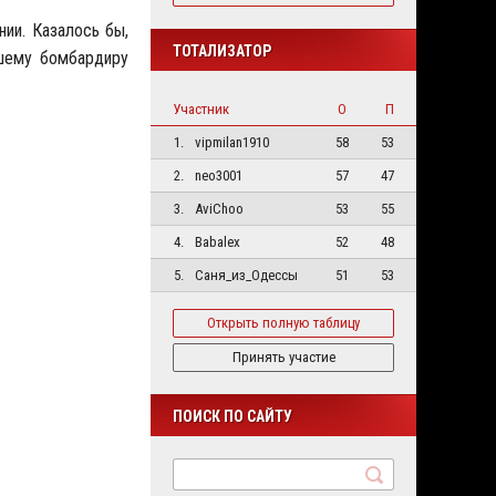
нии. Казалось бы,
ТОТАЛИЗАТОР
чшему бомбардиру
Участник
О
П
1.
vipmilan1910
58
53
2.
neo3001
57
47
3.
AviChoo
53
55
4.
Babalex
52
48
5.
Саня_из_Одессы
51
53
Открыть полную таблицу
Принять участие
ПОИСК ПО САЙТУ