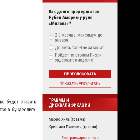
Как долго продержится
Рубен Аморим у руля
«Милана»?
2-3 месяца, максимум до
января
До лета, топ-4 не затащит
Пойдет по стопам Пиоли,
задержится надолго
ПРОГОЛОСОВАТЬ
ПОКАЗАТЬ РЕЗУЛЬТАТЫ
ТРАВМЫ И
ше будет ставить
ДИСКВАЛИФИКАЦИИ
ся в бундеслигу.
Марио Хила (травма)
Кристиан Пулишич (травма)
Все травмированные