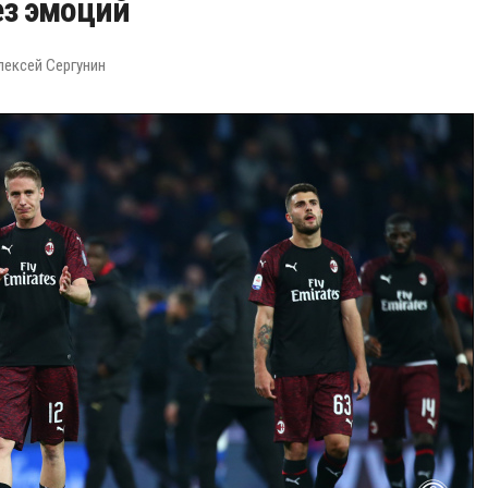
ез эмоций
лексей Сергунин