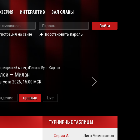
ОЗЕРИЯ
ИНТЕРАКТИВ
ЗАЛ СЛАВЫ
Войти
гистрация на сайте
Восстановить пароль
арищеский матч, «Гелора Бунг Карно»
лси — Милан
вгуста 2026, 15:00 МСК
ждение
превью
Live
новос
ТУРНИРНЫЕ ТАБЛИЦЫ
Серия А
Лига Чемпионов