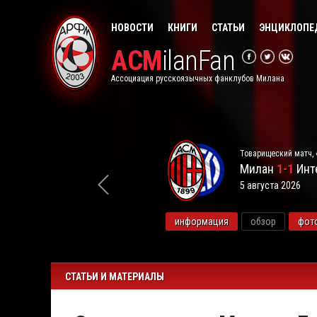
НОВОСТИ
КНИГИ
СТАТЬИ
ЭНЦИКЛОПЕ
ACM
ilanFan
Ассоциация русскоязычных фанклубов Милана
Товарищеский матч, 
Милан
1-1
Инт
5 августа 2026
видео
информация
обзор
фот
СТАТЬИ И МАТЕРИАЛЫ