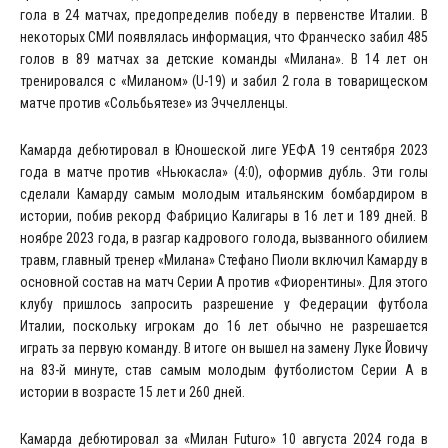
гола в 24 матчах, предопределив победу в первенстве Италии. В
некоторых СМИ появлялась информация, что Франческо забил 485
голов в 89 матчах за детские команды «Милана». В 14 лет он
тренировался с «Миланом» (U-19) и забил 2 гола в товарищеском
матче против «Сольбьятезе» из Эччелленцы.
Камарда дебютировал в Юношеской лиге УЕФА 19 сентября 2023
года в матче против «Ньюкасла» (4:0), оформив дубль. Эти голы
сделали Камарду самым молодым итальянским бомбардиром в
истории, побив рекорд Фабрицио Калигары в 16 лет и 189 дней. В
ноябре 2023 года, в разгар кадрового голода, вызванного обилием
травм, главный тренер «Милана» Стефано Пиоли включил Камарду в
основной состав на матч Серии А против «Фиорентины». Для этого
клубу пришлось запросить разрешение у Федерации футбола
Италии, поскольку игрокам до 16 лет обычно не разрешается
играть за первую команду. В итоге он вышел на замену Луке Йовичу
на 83-й минуте, став самым молодым футболистом Серии А в
истории в возрасте 15 лет и 260 дней.
Камарда дебютировал за «Милан Futuro» 10 августа 2024 года в