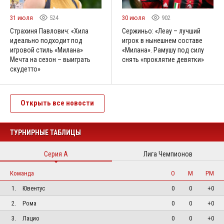
31 июля
524
30 июля
902
Страхиня Павлович: «Хила
Сержиньо: «Леау – лучший
идеально подходит под
игрок в нынешнем составе
игровой стиль «Милана»
«Милана». Рамушу под силу
Мечта на сезон – выиграть
снять «проклятие девятки»
скудетто»
Открыть все новости
ТУРНИРНЫЕ ТАБЛИЦЫ
Серия А
Лига Чемпионов
Команда
О
М
РМ
1.
Ювентус
0
0
+0
2.
Рома
0
0
+0
3.
Лацио
0
0
+0