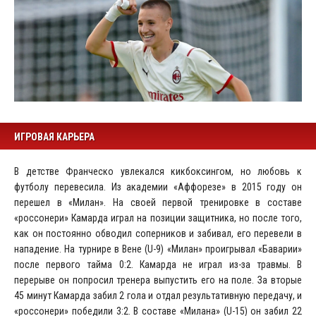
ИГРОВАЯ КАРЬЕРА
В детстве Франческо увлекался кикбоксингом, но любовь к
футболу перевесила. Из академии «Аффорезе» в 2015 году он
перешел в «Милан». На своей первой тренировке в составе
«россонери» Камарда играл на позиции защитника, но после того,
как он постоянно обводил соперников и забивал, его перевели в
нападение. На турнире в Вене (U-9) «Милан» проигрывал «Баварии»
после первого тайма 0:2. Камарда не играл из-за травмы. В
перерыве он попросил тренера выпустить его на поле. За вторые
45 минут Камарда забил 2 гола и отдал результативную передачу, и
«россонери» победили 3:2. В составе «Милана» (U-15) он забил 22