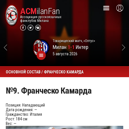
ACM
ilanFan
Ассоциация русскоязычных
фанклубов Милана
Товарищеский матч, «Оптус»
Милан
1-1
Интер
5 августа 2026
ОСНОВНОЙ СОСТАВ / ФРАНЧЕСКО КАМАРДА
№9. Франческо Камарда
Позиция:
Нападающий
Дата рождения:
—
Гражданство:
Италия
Рост:
184 см
Вес:
—