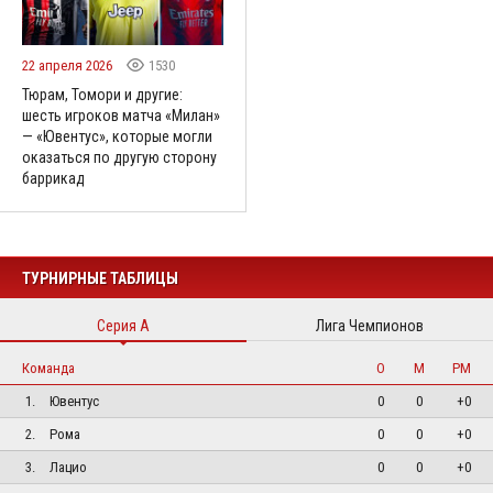
22 апреля 2026
1530
Тюрам, Томори и другие:
шесть игроков матча «Милан»
— «Ювентус», которые могли
оказаться по другую сторону
баррикад
ТУРНИРНЫЕ ТАБЛИЦЫ
Серия А
Лига Чемпионов
Команда
О
М
РМ
1.
Ювентус
0
0
+0
2.
Рома
0
0
+0
3.
Лацио
0
0
+0