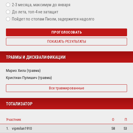
2-3 месяца, максимум до января
До лета, топ-4 не затащит
Пойдет по стопам Пиоли, задержится надолго
ПРОГОЛОСОВАТЬ
ПОКАЗАТЬ РЕЗУЛЬТАТЫ
ТРАВМЫ И ДИСКВАЛИФИКАЦИИ
Марио Хила (травма)
Кристиан Пулишич (травма)
Все травмированные
ТОТАЛИЗАТОР
Участник
О
П
1.
vipmilan1910
58
53