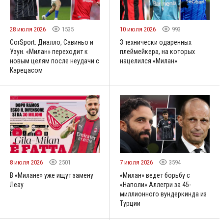
28 июля 2026
1535
10 июля 2026
993
CorSport: Диалло, Савиньо и
3 технически одаренных
Узун. «Милан» переходит к
плеймейкера, на которых
новым целям после неудачи с
нацелился «Милан»
Карецасом
8 июля 2026
2501
7 июля 2026
3594
В «Милане» уже ищут замену
«Милан» ведет борьбу с
Леау
«Наполи» Аллегри за 45-
миллионного вундеркинда из
Турции