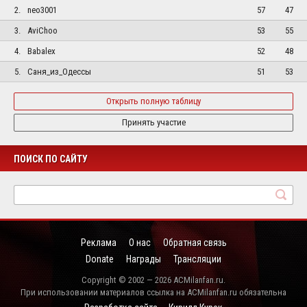
2.
neo3001
57
47
3.
AviChoo
53
55
4.
Babalex
52
48
5.
Саня_из_Одессы
51
53
Открыть полную таблицу
Принять участие
ПОИСК ПО САЙТУ
Реклама
О нас
Обратная связь
Donate
Награды
Трансляции
Copyright © 2002 — 2026 ACMilanfan.ru.
При использовании материалов ссылка на ACMilanfan.ru обязательна