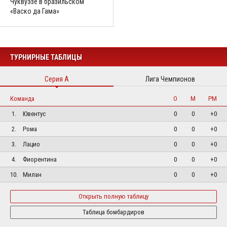
Чуквуэзе в бразильском
«Васко да Гама»
ТУРНИРНЫЕ ТАБЛИЦЫ
Серия А
Лига Чемпионов
Команда
О
М
РМ
1.
Ювентус
0
0
+0
2.
Рома
0
0
+0
3.
Лацио
0
0
+0
4.
Фиорентина
0
0
+0
10.
Милан
0
0
+0
Открыть полную таблицу
Таблица бомбардиров