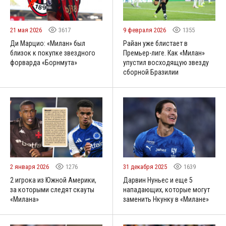
21 мая 2026
3617
9 февраля 2026
1355
Ди Марцио: «Милан» был
Райан уже блистает в
близок к покупке звездного
Премьер-лиге. Как «Милан»
форварда «Борнмута»
упустил восходящую звезду
сборной Бразилии
2 января 2026
1276
31 декабря 2025
1639
2 игрока из Южной Америки,
Дарвин Нуньес и еще 5
за которыми следят скауты
нападающих, которые могут
«Милана»
заменить Нкунку в «Милане»