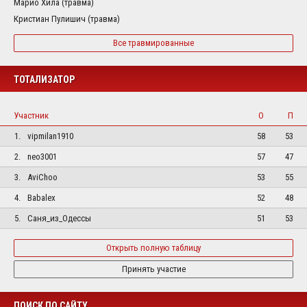
Марио Хила (травма)
Кристиан Пулишич (травма)
Все травмированные
ТОТАЛИЗАТОР
Участник
О
П
1.
vipmilan1910
58
53
2.
neo3001
57
47
3.
AviChoo
53
55
4.
Babalex
52
48
5.
Саня_из_Одессы
51
53
Открыть полную таблицу
Принять участие
ПОИСК ПО САЙТУ