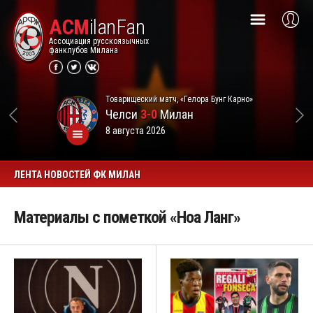
ACM
ilanFan
Ассоциация русскоязычных
фанклубов Милана
Товарищеский матч, «Гелора Бунг Карно»
Челси
3-0
Милан
8 августа 2026
ЛЕНТА НОВОСТЕЙ ФК МИЛАН
Материалы с пометкой «Ноа Ланг»