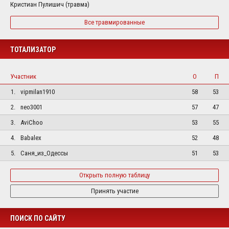
Кристиан Пулишич (травма)
Все травмированные
ТОТАЛИЗАТОР
Участник
О
П
1.
vipmilan1910
58
53
2.
neo3001
57
47
3.
AviChoo
53
55
4.
Babalex
52
48
5.
Саня_из_Одессы
51
53
Открыть полную таблицу
Принять участие
ПОИСК ПО САЙТУ