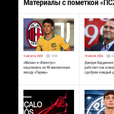
Материалы с пометкой «П
5 августа 2026
1204
10 июля 2026
6
«Милан» и «Ювентус»
Джерри Кардинале:
нацелились на 40-миллионную
работает как коман
звезду «Пармы»
одобряю каждый ц