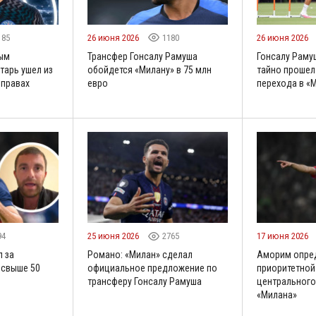
185
26 июня 2026
1180
26 июня 2026
рым
Трансфер Гонсалу Рамуша
Гонсалу Раму
тарь ушел из
обойдется «Милану» в 75 млн
тайно прошел
 правах
евро
перехода в «
94
25 июня 2026
2765
17 июня 2026
 за
Романо: «Милан» сделал
Аморим опре
свыше 50
официальное предложение по
приоритетной
трансферу Гонсалу Рамуша
центральног
«Милана»