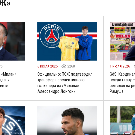
СЖ»
75
6 июля 2026
2268
1 июля 2026
 «Милан»
Официально: ПСЖ подтвердил
GdS: Кардина
да, я
трансфер перспективного
новую главу 
ент»
голкипера из «Милана»
решился на р
Алессандро Лонгони
Рамуша