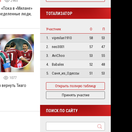
5
2965
: «Пока в «Милане»
ТОТАЛИЗАТОР
ределенные люди,
Участник
О
П
1.
vipmilan1910
58
53
2.
neo3001
57
47
3.
AviChoo
53
55
4.
Babalex
52
48
5.
Саня_из_Одессы
51
53
5
1077
 вернуть Тиаго
Открыть полную таблицу
Принять участие
ПОИСК ПО САЙТУ