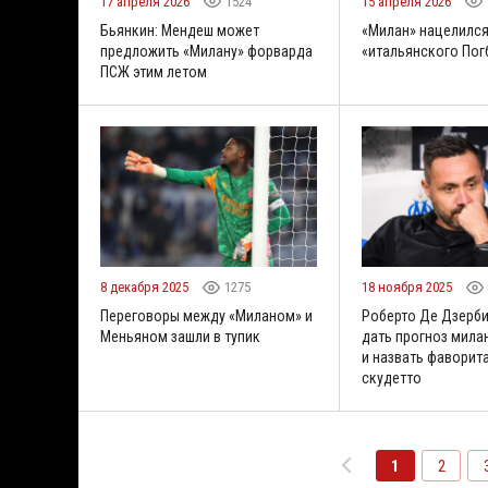
17 апреля 2026
1524
15 апреля 2026
Бьянкин: Мендеш может
«Милан» нацелился
предложить «Милану» форварда
«итальянского Пог
ПСЖ этим летом
8 декабря 2025
1275
18 ноября 2025
Переговоры между «Миланом» и
Роберто Де Дзерби
Меньяном зашли в тупик
дать прогноз мила
и назвать фаворита
скудетто
1
2