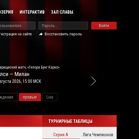
ОЗЕРИЯ
ИНТЕРАКТИВ
ЗАЛ СЛАВЫ
Войти
гистрация на сайте
Восстановить пароль
арищеский матч, «Гелора Бунг Карно»
лси — Милан
вгуста 2026, 15:00 МСК
ждение
превью
Live
новос
ТУРНИРНЫЕ ТАБЛИЦЫ
Серия А
Лига Чемпионов