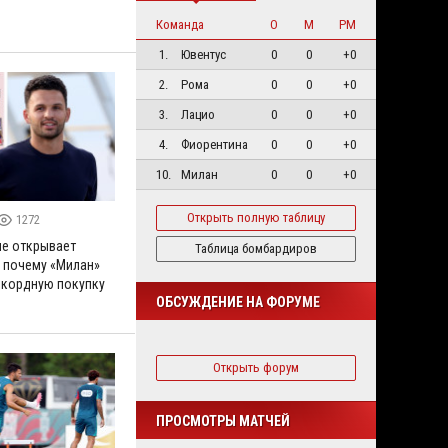
Команда
О
М
РМ
1.
Ювентус
0
0
+0
2.
Рома
0
0
+0
3.
Лацио
0
0
+0
4.
Фиорентина
0
0
+0
10.
Милан
0
0
+0
Открыть полную таблицу
1272
ле открывает
Таблица бомбардиров
– почему «Милан»
екордную покупку
ОБСУЖДЕНИЕ НА ФОРУМЕ
Открыть форум
ПРОСМОТРЫ МАТЧЕЙ