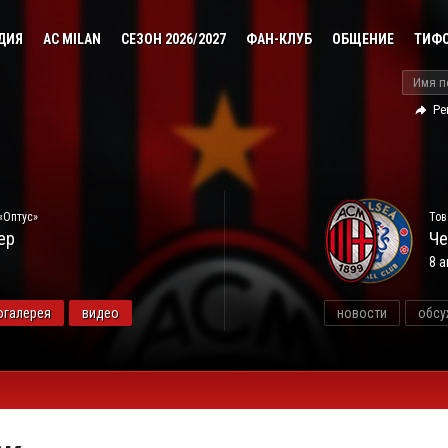
ДИЯ
AC MILAN
СЕЗОН 2026/2027
ФАН-КЛУБ
ОБЩЕНИЕ
ТИФ
Ре
«Оптус»
Тов
ер
Че
8 а
огалерея
видео
новости
обсу