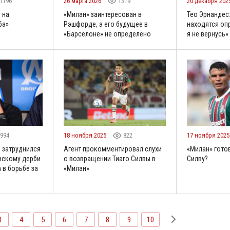
1196
26 марта 2026
1319
20 декабря 202
 на
«Милан» заинтересован в
Тео Эрнандес
ба»
Рэшфорде, а его будущее в
находятся оп
«Барселоне» не определено
я не вернусь»
994
18 ноября 2025
822
17 ноября 202
 затруднился
Агент прокомментировал слухи
«Милан» готов
нскому дерби
о возвращении Тиаго Силвы в
Силву?
 в борьбе за
«Милан»
3
4
5
6
7
8
9
10