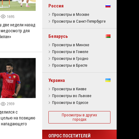
Россия
Просмотры в Москве
1695
Просмотры в Санкт-Петербурге
ш две недели назад
 медосмотр для
Беларусь
Милан»
Просмотры в Минске
Просмотры в Гомеле
Просмотры в Гродно
Просмотры в Бресте
Украина
Просмотры в Киеве
Просмотры во Львове
Просмотры в Одессе
2959
делился с
Просмотры в других
 целью на позицию
городах
о нападающего
ОПРОС ПОСЕТИТЕЛЕЙ