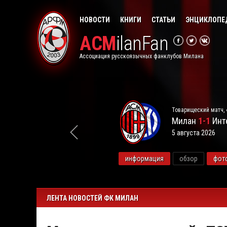
НОВОСТИ
КНИГИ
СТАТЬИ
ЭНЦИКЛОПЕ
ACM
ilanFan
Ассоциация русскоязычных фанклубов Милана
Товарищеский матч, 
Милан
1-1
Инт
5 августа 2026
видео
информация
обзор
фот
ЛЕНТА НОВОСТЕЙ ФК МИЛАН