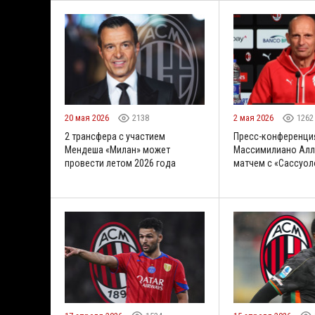
20 мая 2026
2138
2 мая 2026
1262
2 трансфера с участием
Пресс-конференци
Мендеша «Милан» может
Массимилиано Алл
провести летом 2026 года
матчем с «Сассуол