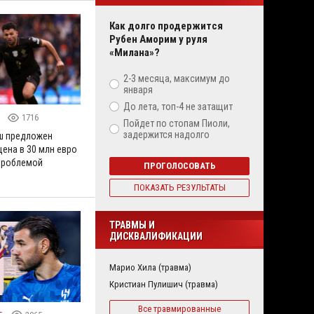
Как долго продержится
Рубен Аморим у руля
«Милана»?
2-3 месяца, максимум до
января
До лета, топ-4 не затащит
6
1716
Пойдет по стопам Пиоли,
задержится надолго
ш предложен
цена в 30 млн евро
проблемой
ПРОГОЛОСОВАТЬ
ПОКАЗАТЬ РЕЗУЛЬТАТЫ
ТРАВМЫ И
ДИСКВАЛИФИКАЦИИ
Марио Хила (травма)
Кристиан Пулишич (травма)
Все травмированные