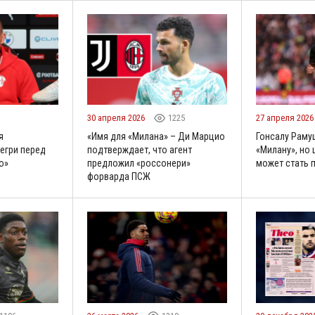
30 апреля 2026
1225
27 апреля 202
я
«Имя для «Милана» – Ди Марцио
Гонсалу Раму
егри перед
подтверждает, что агент
«Милану», но 
о»
предложил «россонери»
может стать 
форварда ПСЖ