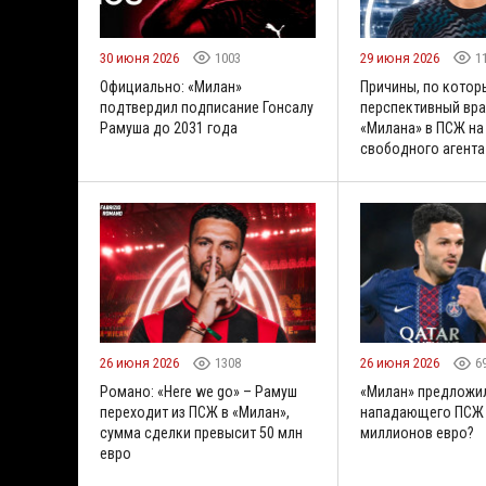
30 июня 2026
1003
29 июня 2026
1
Официально: «Милан»
Причины, по кото
подтвердил подписание Гонсалу
перспективный вра
Рамуша до 2031 года
«Милана» в ПСЖ на
свободного агента
26 июня 2026
1308
26 июня 2026
6
Романо: «Here we go» – Рамуш
«Милан» предложил
переходит из ПСЖ в «Милан»,
нападающего ПСЖ 
сумма сделки превысит 50 млн
миллионов евро?
евро