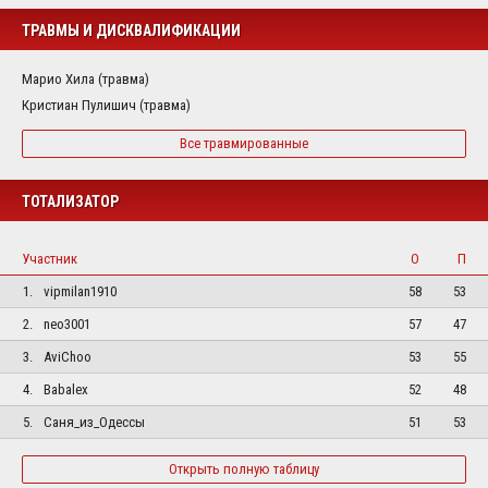
ТРАВМЫ И ДИСКВАЛИФИКАЦИИ
Марио Хила (травма)
Кристиан Пулишич (травма)
Все травмированные
ТОТАЛИЗАТОР
Участник
О
П
1.
vipmilan1910
58
53
2.
neo3001
57
47
3.
AviChoo
53
55
4.
Babalex
52
48
5.
Саня_из_Одессы
51
53
Открыть полную таблицу