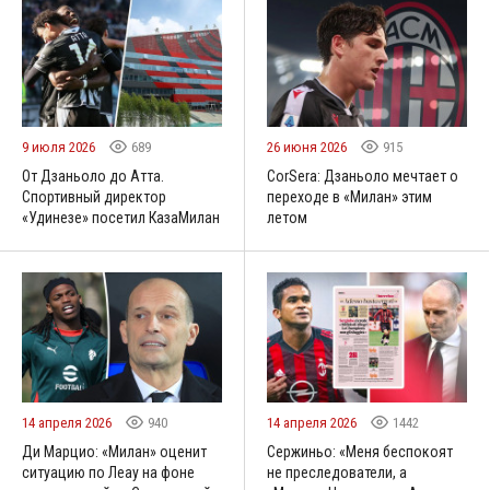
9 июля 2026
689
26 июня 2026
915
От Дзаньоло до Атта.
CorSera: Дзаньоло мечтает о
Спортивный директор
переходе в «Милан» этим
«Удинезе» посетил КазаМилан
летом
14 апреля 2026
940
14 апреля 2026
1442
Ди Марцио: «Милан» оценит
Сержиньо: «Меня беспокоят
ситуацию по Леау на фоне
не преследователи, а