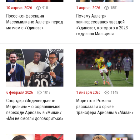
10 апреля 2026
918
1 апреля 2026
1851
Пресс-конференция
Почему Аллегри
Массимилиано Аллегри перед
заинтересовался звездой
матчем с «Удинезе»
«Удинезе», которого в 2023
году звал Мальдини
6 февраля 2026
1013
1 января 2026
1148
Спортдир «Индепендьенте
Моретто и Романо
Медельин» – о сорвавшемся
рассказали о срыве
переходе Арисалы в «Милан»:
трансфера Арисалы в «Милан»
«Мы не смогли договориться»