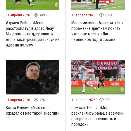
11 апреля 2026
1496
11 апреля 2026
2093
Адриен Рабьо: «Меня
Массимилиано Аллегри: «Это
расстроил гул в адрес Леау.
поражение дает нам понять,
Мы должны поддерживать
что наше место в Лиге
его, а такая реакция трибун не
чемпионов под угрозой»
идет на пользу»
11 апреля 2026
776
11 апреля 2026
798
Коста Руняич: «Милан» не
Самуэле Риччи: «Мы
ожидал от нас такой энергии»
расклеились раньше времени,
потеряли сплоченность и
порядок»