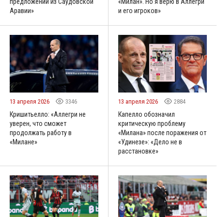
предложений из Саудовской
«Милан». Но я верю в Аллегри
Аравии»
и его игроков»
13 апреля 2026
3346
13 апреля 2026
2884
Кришитьелло: «Аллегри не
Капелло обозначил
уверен, что сможет
критическую проблему
продолжать работу в
«Милана» после поражения от
«Милане»
«Удинезе»: «Дело не в
расстановке»