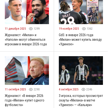
11 декабря 2025
1299
19 ноября 2025
1362
Журналист: «Милан» и
GdS: в январе 2026 года
«Наполи» могут обменяться
«Милан» может купить звезду
игроками в январе 2026 года
«Удинезе»
11 октября 2025
2290
4 октября 2025
2246
Журналист: «В январе 2026
3 игрока, которых просмотрят
года «Милан» купит одного
скауты «Милана» в матче
футболиста»
«Удинезе» — «Кальяри»