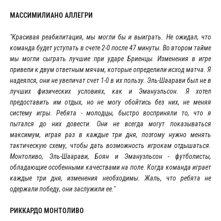
МАССИМИЛИАНО АЛЛЕГРИ
"Красивая реабилитация, мы могли бы и выиграть. Не ожидал, что
команда будет уступать в счете 2-0 после 47 минуты. Во втором тайме
мы могли сыграть лучшие при ударе Бриенцы. Изменения в игре
привели к двум ответным мячам, которые определили исход матча. Я
надеялся, они не увеличат счет 1-0 в их пользу. Эль-Шаарави был не в
лучших физических условиях, как и Эмануэльсон. Я хотел
предоставить им отдых, но не могу обойтись без них, не меняя
систему игры. Ребята - молодцы, быстро восприняли то, что я
пытался до них довести. Они не всегда могут показываться
максимум, играя раз в каждые три дня, поэтому нужно менять
тактическую схему, чтобы дать возможность игрокам отдышаться.
Монтоливо, Эль-Шаарави, Боян и Эмануэльсон - футболисты,
обладающие особенными качествами на поле. Когда команда играет
каждые три дня, изменения необходимы. Жаль, что ребята не
одержали победу, они заслужили ее."
РИККАРДО МОНТОЛИВО