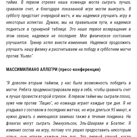
тайма. В первом отрезке наша команда могла сыграть лучше,
сравняли счет, и благодаря показанной игре могли выиграть. В
субботу предстоит очередной матч, и мы надеемся улучшить игру в
некоторых аспектах. Думаю, мы на правильном пути, и надеемся
подняться в турнирной таблице. Это наше первое возвращение в
этом сезоне, надеемся не последнее. Мое физическое состояние
улучшается. Тренер хотел внести изменения. Надеемся продолжить
улучшать нашу физику и рассчитываем на победу в субботнем матче
против "Кьево".
МАССИМИЛИАНО АЛЛЕГРИ (пресс-конференция)
"Я доволен вторым таймом, у нас была возможность победить в
матче. Ребята продемонстрировали веру в себя, чтобы сравнять счет
и лучше провести второй отрезок. В первом тайме мы сыграли плохо,
хуже чем против "Лацио", но команда играет каждые три дня. Я не
угадывал с составом в последних матчах, но игра длиться 95 минут, и
нужно думать о имеющихся заменах также в течение поединка. На
флангах могут сыграть Эмануэльсон, Эль-Шаарави и Боатенг. Я
изменил состав на игру, потому что решил предоставить некоторым
отдых, они играли каждые три дня. Это первый случай, когда