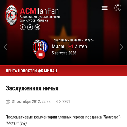
ACM
ilanFan
Ассоциация русскоязычных
фанклубов Милана
Товарищеский матч, «Оптус»
Милан
1-1
Интер
5 августа 2026
ЛЕНТА НОВОСТЕЙ ФК МИЛАН
Заслуженная ничья
31 октября 2012, 22:22
2201
Послематчевые комментарии главных героев поединка
"Палермо" -
"Милан" (2-2).