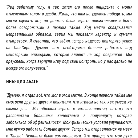
"Рад забитому голу, я так хотел его после инцидента с моим
отмененным голом в дерби. Жаль, что нам не удалось победить, мы
могли сделать это, но должны были играть внимательнее и быть
более осторожными в первом тайме. Ход матча складывался
неправильным образом, затем мы показали характер и сумели
отыграться. Я счастлив, что забил, теперь надеюсь повторить успех
на Сан-Сиро. Думаю, нам необходимо больше работать над
некоторыми эпизодами, которые влияют на ход поединков. Мы
преуспели, когда вернули игру под свой контроль, но у нас далеко не
всегда это получается."
ИНЬЯЦИО АБАТЕ
"Думаю, я отдал всё, что мог в этом матче. В конце первого тайма мы
смотрели друг на друга и понимали, что играем не так, как умеем на
самом деле. Мы обязаны играть с интенсивностью, потому что
располагаем большими качествами в полузащите, которая
заботиться об эффективности. Мои физические условия улучшаются,
мне нужно работать больше других. Теперь мы отправляемся на матч
с "Кьево". Пенальти было сомнительным. Это правда, что моя рука