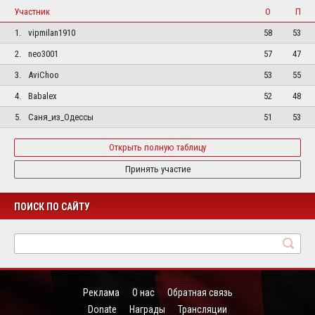
Участник
О
П
1.
vipmilan1910
58
53
2.
neo3001
57
47
3.
AviChoo
53
55
4.
Babalex
52
48
5.
Саня_из_Одессы
51
53
Открыть полную таблицу
Принять участие
ПОИСК ПО САЙТУ
Реклама
О нас
Обратная связь
Donate
Награды
Трансляции