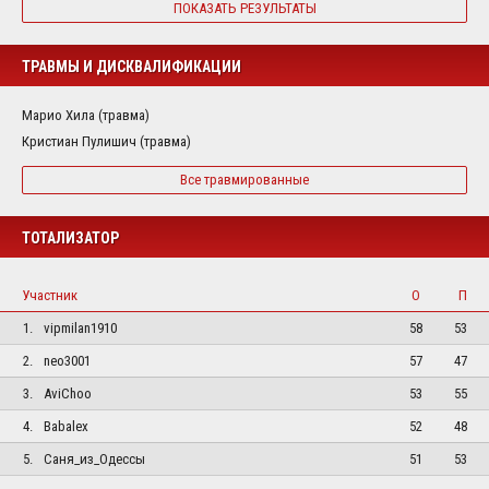
ПОКАЗАТЬ РЕЗУЛЬТАТЫ
ТРАВМЫ И ДИСКВАЛИФИКАЦИИ
Марио Хила (травма)
Кристиан Пулишич (травма)
Все травмированные
ТОТАЛИЗАТОР
Участник
О
П
1.
vipmilan1910
58
53
2.
neo3001
57
47
3.
AviChoo
53
55
4.
Babalex
52
48
5.
Саня_из_Одессы
51
53