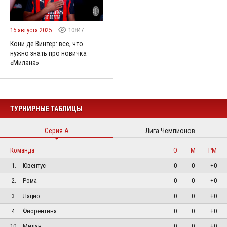
15 августа 2025
10847
Кони де Винтер: все, что
нужно знать про новичка
«Милана»
ТУРНИРНЫЕ ТАБЛИЦЫ
Серия А
Лига Чемпионов
Команда
О
М
РМ
1.
Ювентус
0
0
+0
2.
Рома
0
0
+0
3.
Лацио
0
0
+0
4.
Фиорентина
0
0
+0
10.
Милан
0
0
+0