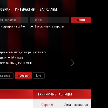
ОЗЕРИЯ
ИНТЕРАКТИВ
ЗАЛ СЛАВЫ
Войти
гистрация на сайте
Восстановить пароль
арищеский матч, «Гелора Бунг Карно»
лси — Милан
вгуста 2026, 15:00 МСК
ждение
превью
Live
новос
ТУРНИРНЫЕ ТАБЛИЦЫ
Серия А
Лига Чемпионов