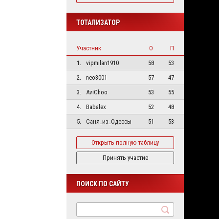
ТОТАЛИЗАТОР
Участник
О
П
1.
vipmilan1910
58
53
2.
neo3001
57
47
3.
AviChoo
53
55
4.
Babalex
52
48
5.
Саня_из_Одессы
51
53
Открыть полную таблицу
Принять участие
ПОИСК ПО САЙТУ