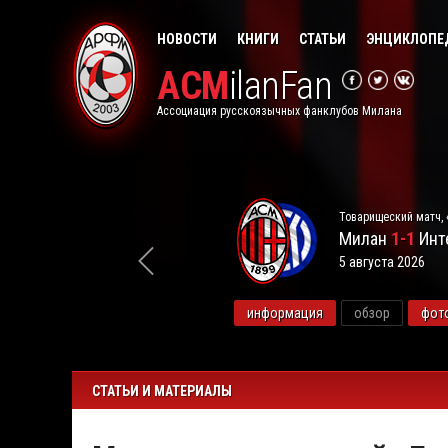
НОВОСТИ
КНИГИ
СТАТЬИ
ЭНЦИКЛОПЕ
ACM
ilanFan
Ассоциация русскоязычных фанклубов Милана
Товарищеский матч, 
Милан
1-1
Инт
5 августа 2026
видео
информация
обзор
фот
СТАТЬИ И МАТЕРИАЛЫ