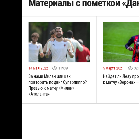
Материалы с пометкой «Да
14 мая 2022
11939
5 марта 2021
32
За нами Милан или как
Найдет ли Леау пр
повторить подвиг Суперпиппо?
к матчу «Верона» 
Превью к матчу «Милан» —
«Аталанта»