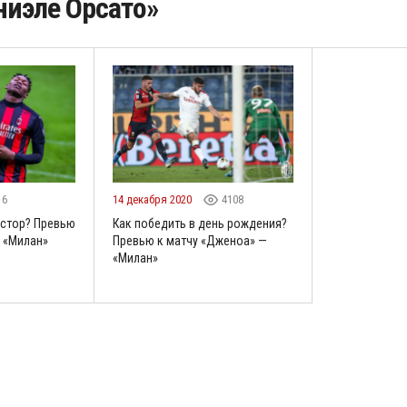
ниэле Орсато»
16
14 декабря 2020
4108
остор? Превью
Как победить в день рождения?
— «Милан»
Превью к матчу «Дженоа» —
«Милан»