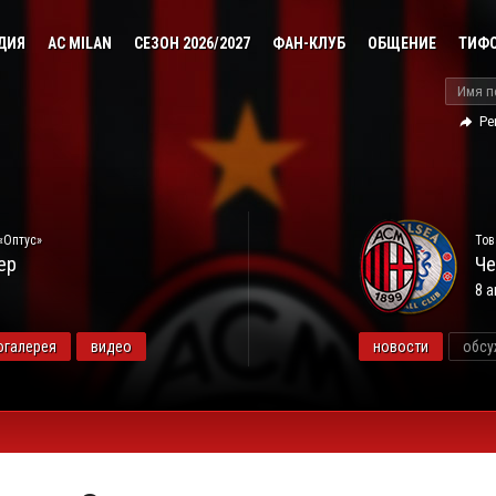
ДИЯ
AC MILAN
СЕЗОН 2026/2027
ФАН-КЛУБ
ОБЩЕНИЕ
ТИФ
Ре
«Оптус»
Тов
ер
Че
8 а
огалерея
видео
новости
обсу