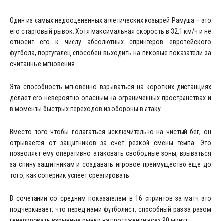
Один из самых недооцененных атлетических козырей Рамуша – это
его стартовый рывок. Хотя максимальная скорость в 32,1 км/ч и не
относит его к числу абсолютных спринтеров европейского
футбола, португалец способен выходить на пиковые показатели за
считанные мгновения.
Эта способность мгновенно взрываться на коротких дистанциях
делает его невероятно опасным на ограниченных пространствах и
в моменты быстрых переходов из обороны в атаку.
Вместо того чтобы полагаться исключительно на чистый бег, он
отрывается от защитников за счет резкой смены темпа. Это
позволяет ему оперативно атаковать свободные зоны, врываться
за спину защитникам и создавать игровое преимущество еще до
того, как соперник успеет среагировать.
В сочетании со средним показателем в 16 спринтов за матч это
подчеркивает, что перед нами футболист, способный раз за разом
генерировать взрывные рывки на протяжении всех 90 минут.