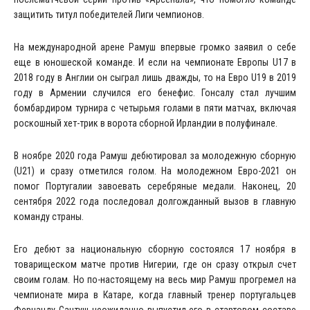
защитить титул победителей Лиги чемпионов.
На международной арене Рамуш впервые громко заявил о себе
еще в юношеской команде. И если на чемпионате Европы U17 в
2018 году в Англии он сыграл лишь дважды, то на Евро U19 в 2019
году в Армении случился его бенефис. Гонсалу стал лучшим
бомбардиром турнира с четырьмя голами в пяти матчах, включая
роскошный хет-трик в ворота сборной Ирландии в полуфинале.
В ноябре 2020 года Рамуш дебютировал за молодежную сборную
(U21) и сразу отметился голом. На молодежном Евро-2021 он
помог Португалии завоевать серебряные медали. Наконец, 20
сентября 2022 года последовал долгожданный вызов в главную
команду страны.
Его дебют за национальную сборную состоялся 17 ноября в
товарищеском матче против Нигерии, где он сразу открыл счет
своим голам. Но по-настоящему на весь мир Рамуш прогремел на
чемпионате мира в Катаре, когда главный тренер португальцев
Фернанду Сантуш неожиданно выпустил его в стартовом составе