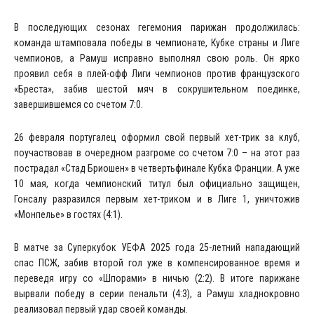
В последующих сезонах гегемония парижан продолжилась:
команда штамповала победы в чемпионате, Кубке страны и Лиге
чемпионов, а Рамуш исправно выполнял свою роль. Он ярко
проявил себя в плей-офф Лиги чемпионов против французского
«Бреста», забив шестой мяч в сокрушительном поединке,
завершившемся со счетом 7:0.
26 февраля португалец оформил свой первый хет-трик за клуб,
поучаствовав в очередном разгроме со счетом 7:0 – на этот раз
пострадал «Стад Бриошен» в четвертьфинале Кубка Франции. А уже
10 мая, когда чемпионский титул был официально защищен,
Гонсалу разразился первым хет-триком и в Лиге 1, уничтожив
«Монпелье» в гостях (4:1).
В матче за Суперкубок УЕФА 2025 года 25-летний нападающий
спас ПСЖ, забив второй гол уже в компенсированное время и
переведя игру со «Шпорами» в ничью (2:2). В итоге парижане
вырвали победу в серии пенальти (4:3), а Рамуш хладнокровно
реализовал первый удар своей команды.