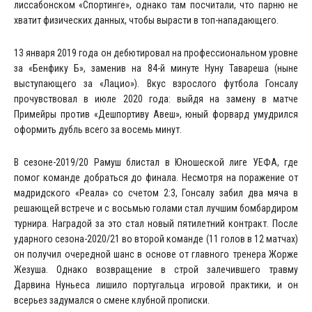
лиссабонском «Спортинге», однако там посчитали, что парню не
хватит физических данных, чтобы вырасти в топ-нападающего.
13 января 2019 года он дебютировал на профессиональном уровне
за «Бенфику Б», заменив на 84-й минуте Нуну Тавареша (ныне
выступающего за «Лацио»). Вкус взрослого футбола Гонсалу
прочувствовал в июле 2020 года: выйдя на замену в матче
Примейры против «Дешпортиву Авеш», юный форвард умудрился
оформить дубль всего за восемь минут.
В сезоне-2019/20 Рамуш блистал в Юношеской лиге УЕФА, где
помог команде добраться до финала. Несмотря на поражение от
мадридского «Реала» со счетом 2:3, Гонсалу забил два мяча в
решающей встрече и с восьмью голами стал лучшим бомбардиром
турнира. Наградой за это стал новый пятилетний контракт. После
ударного сезона-2020/21 во второй команде (11 голов в 12 матчах)
он получил очередной шанс в основе от главного тренера Жорже
Жезуша. Однако возвращение в строй залечившего травму
Дарвина Нуньеса лишило португальца игровой практики, и он
всерьез задумался о смене клубной прописки.