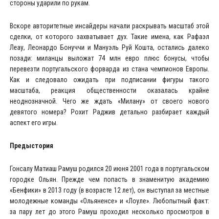
стороны ударили по рукам.
Вскоре авторитетные инсайдеры начали раскрывать масштаб этой
сделки, от которого захватывает дух. Такие имена, как Рафаэл
Леау, Леонардо Бонуччи и Мануэль Руй Кошта, остались далеко
позади: миланцы выложат 74 млн евро плюс бонусы, чтобы
перевезти португальского форварда из стана чемпионов Европы.
Как и следовало ожидать при подписании фигуры такого
масштаба, реакция общественности оказалась крайне
неоднозначной. Чего же ждать «Милану» от своего нового
девятого номера? Рохит Раджив детально разбирает каждый
аспект его игры.
Предыстория
Гонсалу Матиаш Рамуш родился 20 июня 2001 года в португальском
городке Ольян. Прежде чем попасть в знаменитую академию
«Бенфики» в 2013 году (в возрасте 12 лет), он выступал за местные
молодежные команды «Ольяненсе» и «Лоуле». Любопытный факт:
за пару лет до этого Рамуш проходил несколько просмотров в