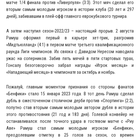
матче 1/4 финала против «Ливерпуля» (3:3). Этот мяч сделал его
вторым самым молодым игроком в истории клуба (20 лет и 297
дней), забивавшим в плей-офф главного еврокубкового турнира.
А затем наступил сезон-2022/23 – настоящий прорыв. 2 августа
Рамуш оформил первый в карьере хет-трик, разгромив
«Мидтьюлланд» (4:1) в первом матче третьего квалификационного
раунда Лиги чемпионов. Их связка с Давидом Нересом наводила
ужас на соперников. Забив пять мячей в пяти стартовых турах,
Гонсалу безоговорочно забрал награды «Игрок месяца» и
«Нападающий месяца» в чемпионате за октябрь и ноябрь.
Пожалуй, главным моментом признания со стороны фанатов
«Бенфики» стало 15 января 2023 года. В тот день Рамуш сделал
дубль в ожесточенном столичном дерби против «Спортинга» (2:2),
попутно став вторым самым молодым автором дубля в истории
этого противостояния (21 год и 183 дня). Голевой конвейер не
останавливался: после точного удара в гостевом матче с «Риу
Аве» Рамуш стал самым молодым игроком «Бенфики»,
преодолевшим отметку в 25 голов за сезон, со времен