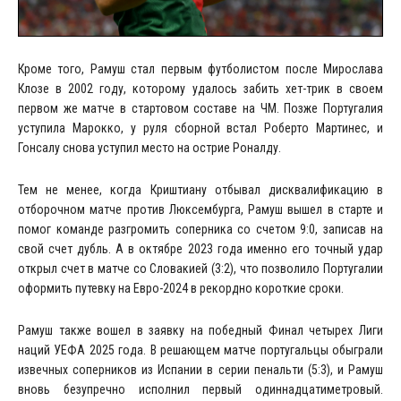
Кроме того, Рамуш стал первым футболистом после Мирослава
Клозе в 2002 году, которому удалось забить хет-трик в своем
первом же матче в стартовом составе на ЧМ. Позже Португалия
уступила Марокко, у руля сборной встал Роберто Мартинес, и
Гонсалу снова уступил место на острие Роналду.
Тем не менее, когда Криштиану отбывал дисквалификацию в
отборочном матче против Люксембурга, Рамуш вышел в старте и
помог команде разгромить соперника со счетом 9:0, записав на
свой счет дубль. А в октябре 2023 года именно его точный удар
открыл счет в матче со Словакией (3:2), что позволило Португалии
оформить путевку на Евро-2024 в рекордно короткие сроки.
Рамуш также вошел в заявку на победный Финал четырех Лиги
наций УЕФА 2025 года. В решающем матче португальцы обыграли
извечных соперников из Испании в серии пенальти (5:3), и Рамуш
вновь безупречно исполнил первый одиннадцатиметровый.