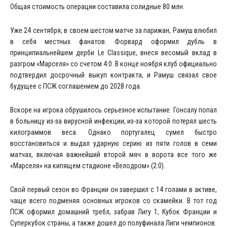
Общая стоимость операции составила солидные 80 млн.
Уже 24 сентября, в своем шестом матче за парижан, Рамуш влюбил
в себя местных фанатов. Форвард оформил дубль в
принципиальнейшем дерби Le Classique, внеся весомый вклад в
разгром «Марселя» со счетом 4:0. В конце ноября клуб официально
подтвердил досрочный выкуп контракта, и Рамуш связал свое
будущее с ПСЖ соглашением до 2028 года.
Вскоре на игрока обрушилось серьезное испытание: Гонсалу попал
в больницу из-за вирусной инфекции, из-за которой потерял шесть
килограммов веса. Однако португалец сумел быстро
восстановиться и выдал ударную серию из пяти голов в семи
матчах, включая важнейший второй мяч в ворота все того же
«Марселя» на кипящем стадионе «Велодром» (2:0).
Свой первый сезон во Франции он завершил с 14 голами в активе,
чаще всего подменяя основных игроков со скамейки. В тот год
ПСЖ оформил домашний требл, забрав Лигу 1, Кубок Франции и
Суперкубок страны, а также дошел до полуфинала Лиги чемпионов.