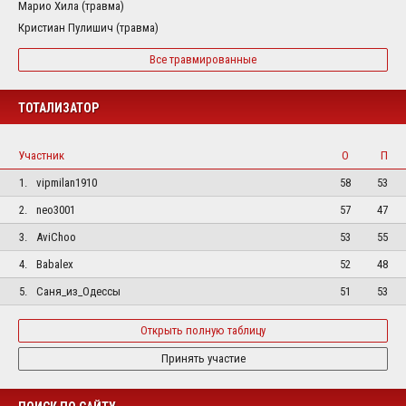
Марио Хила (травма)
Кристиан Пулишич (травма)
Все травмированные
ТОТАЛИЗАТОР
Участник
О
П
1.
vipmilan1910
58
53
2.
neo3001
57
47
3.
AviChoo
53
55
4.
Babalex
52
48
5.
Саня_из_Одессы
51
53
Открыть полную таблицу
Принять участие