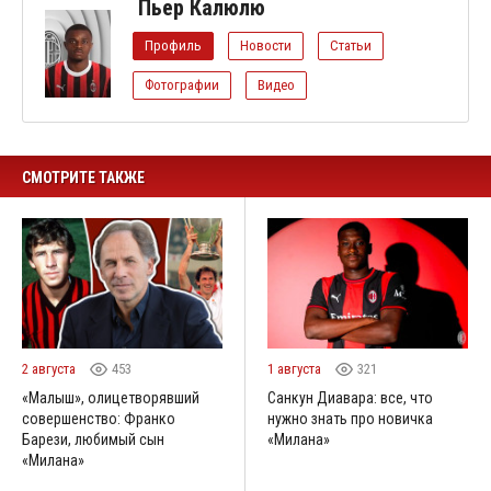
Пьер Калюлю
Профиль
Новости
Статьи
Фотографии
Видео
СМОТРИТЕ ТАКЖЕ
2 августа
453
1 августа
321
«Малыш», олицетворявший
Санкун Диавара: все, что
совершенство: Франко
нужно знать про новичка
Барези, любимый сын
«Милана»
«Милана»