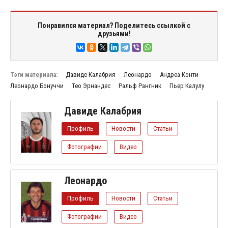
Понравился материал? Поделитесь ссылкой с
друзьями!
Тэги материала:
Давиде Калабрия
Леонардо
Андреа Конти
Леонардо Бонуччи
Тео Эрнандес
Ральф Рангник
Пьер Калулу
Давиде Калабрия
Профиль
Новости
Статьи
Фотографии
Видео
Леонардо
Профиль
Новости
Статьи
Фотографии
Видео