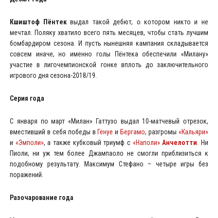
Кшиштоф Пёнтек
выдал такой дебют, о котором никто и не
мечтал. Поляку хватило всего пять месяцев, чтобы стать лучшим
бомбардиром сезона. И пусть нынешняя кампания складывается
совсем иначе, но именно голы Пёнтека обеспечили «Милану»
участие в лигочемпионской гонке вплоть до заключительного
игрового дня сезона-2018/19.
Серия года
С января по март «Милан» Гаттузо выдал 10-матчевый отрезок,
вместивший в себя победы в
Генуе
и
Бергамо
, разгромы
«Кальяри»
и
«Эмполи»
, а также кубковый триумф с
«Наполи»
Анчелотти
. Ни
Пиоли, ни уж тем более Джампаоло не смогли приблизиться к
подобному результату. Максимум Стефано – четыре игры без
поражений.
Разочарование года