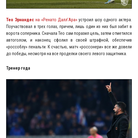
Тео Эрнандес
на «Ренато Далл’Ара»
устроил шоу одного актера.
Поучаствовал в трех голах, причем, лишь один из них был забит в
ворота соперника. Сначала Тео сам поразил цель, затем отметился
автоголом, и наконец сфолил в своей штрафной, обеспечив
«россоблу» пенальти. К счастью, матч «россонери» все же довели
до победы, несмотря на все проделки своего левого защитника.
Тренер года