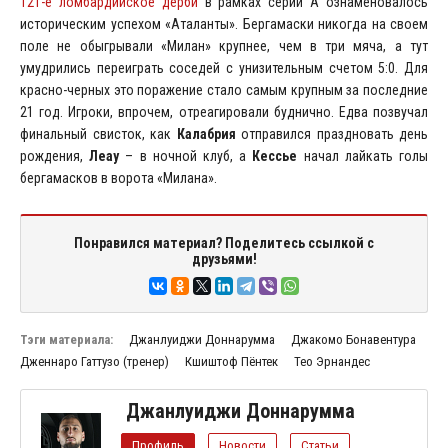
121-е ломбардийское дерби
в рамках серии А ознаменовалось
историческим успехом «Аталанты». Бергамаски никогда на своем
поле не обыгрывали «Милан» крупнее, чем в три мяча, а тут
умудрились переиграть соседей с унизительным счетом 5:0. Для
красно-черных это поражение стало самым крупным за последние
21 год. Игроки, впрочем, отреагировали буднично. Едва позвучал
финальный свисток, как
Калабрия
отправился праздновать день
рождения,
Леау
– в ночной клуб, а
Кессье
начал лайкать голы
бергамасков в ворота «Милана».
Понравился материал? Поделитесь ссылкой с
друзьями!
Тэги материала:
Джанлуиджи Доннарумма
Джакомо Бонавентура
Дженнаро Гаттузо (тренер)
Кшиштоф Пёнтек
Тео Эрнандес
Джанлуиджи Доннарумма
Профиль
Новости
Статьи