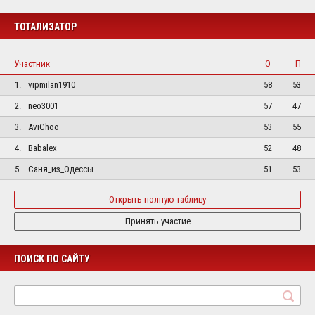
ТОТАЛИЗАТОР
Участник
О
П
1.
vipmilan1910
58
53
2.
neo3001
57
47
3.
AviChoo
53
55
4.
Babalex
52
48
5.
Саня_из_Одессы
51
53
Открыть полную таблицу
Принять участие
ПОИСК ПО САЙТУ