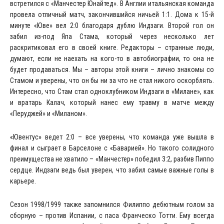
встретился с «Манчестер Юнайтед». В Англии итальянская команда
провела отличный матч, закончившийся ничьей 1:1. Дома к 15-й
минуте «Юве» вел 2:0 благодаря дублю Индзаги. Второй гол он
забил из-под Япа Стама, который через несколько лет
раскритиковал его в своей книге. Редакторы ­– странные люди,
думают, если не наехать на кого-то в автобиографии, то она не
будет продаваться. Мы – авторы этой книги – лично знакомы со
Стамом и уверены, что он бы ни за что не стал никого оскорблять.
Интересно, что Стам стал одноклубником Индзаги в «Милане», как
и вратарь Калач, который нанес ему травму в матче между
«Перуджей» и «Миланом».
«Ювентус» ведет 2:0 – все уверены, что команда уже вышла в
финал и сыграет в Барселоне с «Баварией». Но такого солидного
преимущества не хватило – «Манчестер» победил 3:2, разбив Пиппо
сердце. Индзаги ведь был уверен, что забил самые важные голы в
карьере.
Сезон 1998/1999 также запомнился Филиппо дебютным голом за
сборную – против Испании, с паса Франческо Тотти. Ему всегда