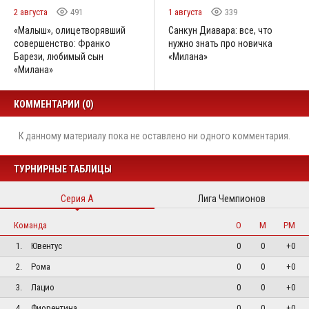
2 августа
491
1 августа
339
«Малыш», олицетворявший
Санкун Диавара: все, что
совершенство: Франко
нужно знать про новичка
Барези, любимый сын
«Милана»
«Милана»
КОММЕНТАРИИ (0)
К данному материалу пока не оставлено ни одного комментария.
ТУРНИРНЫЕ ТАБЛИЦЫ
Серия А
Лига Чемпионов
Команда
О
М
РМ
1.
Ювентус
0
0
+0
2.
Рома
0
0
+0
3.
Лацио
0
0
+0
4.
Фиорентина
0
0
+0