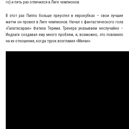
го) и пять раз отличился в Лиге чемпионов.
В этот раз Пиппо больше преуспел в еврокубках – свои лучшие
матчи он провел в Лиге чемпионов. Начал с фантастического гола
«Галатасараю» Фатиха Терима. Тренера указываем неслучайно –
Индзаги создавал ему много проблем, и, возможно, это повлияло
на их отношения, когда турок возглавил «Милан».