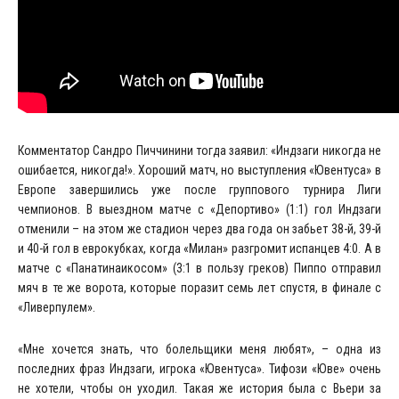
Комментатор Сандро Пиччинини тогда заявил: «Индзаги никогда не
ошибается, никогда!». Хороший матч, но выступления «Ювентуса» в
Европе завершились уже после группового турнира Лиги
чемпионов. В выездном матче с «Депортиво» (1:1) гол Индзаги
отменили – на этом же стадион через два года он забьет 38-й, 39-й
и 40-й гол в еврокубках, когда «Милан» разгромит испанцев 4:0. А в
матче с «Панатинаикосом» (3:1 в пользу греков) Пиппо отправил
мяч в те же ворота, которые поразит семь лет спустя, в финале с
«Ливерпулем».
«Мне хочется знать, что болельщики меня любят», – одна из
последних фраз Индзаги, игрока «Ювентуса». Тифози «Юве» очень
не хотели, чтобы он уходил. Такая же история была с Вьери за