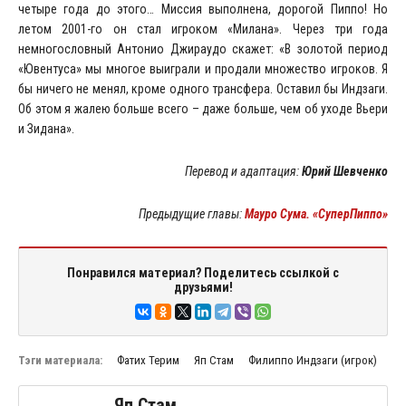
четыре года до этого… Миссия выполнена, дорогой Пиппо! Но
летом 2001-го он стал игроком «Милана». Через три года
немногословный Антонио Джираудо скажет: «В золотой период
«Ювентуса» мы многое выиграли и продали множество игроков. Я
бы ничего не менял, кроме одного трансфера. Оставил бы Индзаги.
Об этом я жалею больше всего – даже больше, чем об уходе Вьери
и Зидана».
Перевод и адаптация:
Юрий Шевченко
Предыдущие главы:
Мауро Сума. «СуперПиппо»
Понравился материал? Поделитесь ссылкой с
друзьями!
Тэги материала:
Фатих Терим
Яп Стам
Филиппо Индзаги (игрок)
Яп Стам