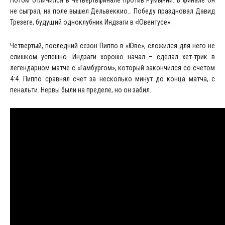
не сыграл, на поле вышел Дельвеккио… Победу праздновал Давид
Трезеге, будущий одноклубник Индзаги в «Ювентусе».
Четвертый, последний сезон Пиппо в «Юве», сложился для него не
слишком успешно. Индзаги хорошо начал – сделал хет-трик в
легендарном матче с «Гамбургом», который закончился со счетом
4:4. Пиппо сравнял счет за несколько минут до конца матча, с
пенальти. Нервы были на пределе, но он забил.