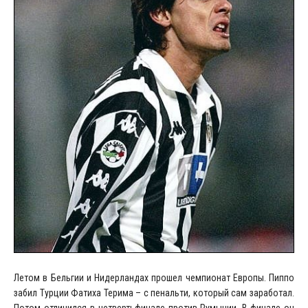
Летом в Бельгии и Нидерландах прошел чемпионат Европы. Пиппо
забил Турции Фатиха Терима – с пенальти, который сам заработал.
Потом отличился в четвертьфинале против Румынии. В финале он