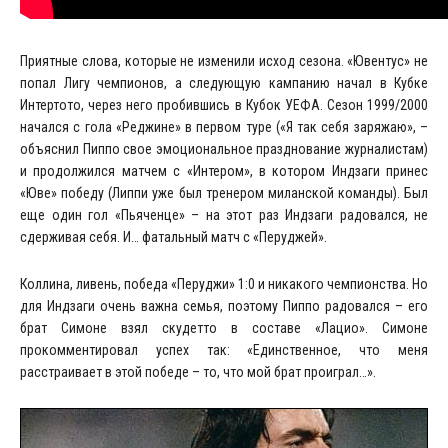
Приятные слова, которые не изменили исход сезона. «Ювентус» не
попал Лигу чемпионов, а следующую кампанию начал в Кубке
Интертото, через него пробившись в Кубок УЕФА. Сезон 1999/2000
начался с гола «Реджине» в первом туре («Я так себя заряжаю», –
объяснил Пиппо свое эмоциональное празднование журналистам)
и продолжился матчем с «Интером», в котором Индзаги принес
«Юве» победу (Липпи уже был тренером миланской команды). Был
еще один гол «Пьяченце» – на этот раз Индзаги радовался, не
сдерживая себя. И… фатальный матч с «Перуджей».
Коллина, ливень, победа «Перуджи» 1:0 и никакого чемпионства. Но
для Индзаги очень важна семья, поэтому Пиппо радовался – его
брат Симоне взял скудетто в составе «Лацио». Симоне
прокомментировал успех так: «Единственное, что меня
расстраивает в этой победе – то, что мой брат проиграл…».