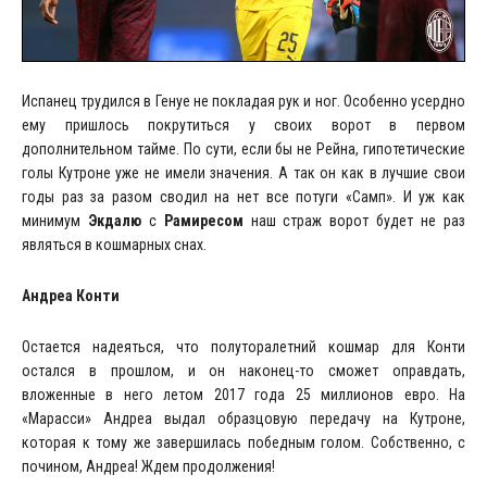
Испанец трудился в Генуе не покладая рук и ног. Особенно усердно
ему пришлось покрутиться у своих ворот в первом
дополнительном тайме. По сути, если бы не Рейна, гипотетические
голы Кутроне уже не имели значения. А так он как в лучшие свои
годы раз за разом сводил на нет все потуги «Самп». И уж как
минимум
Экдалю
с
Рамиресом
наш страж ворот будет не раз
являться в кошмарных снах.
Андреа Конти
Остается надеяться, что полуторалетний кошмар для Конти
остался в прошлом, и он наконец-то сможет оправдать,
вложенные в него летом 2017 года 25 миллионов евро. На
«Марасси» Андреа выдал образцовую передачу на Кутроне,
которая к тому же завершилась победным голом. Собственно, с
почином, Андреа! Ждем продолжения!