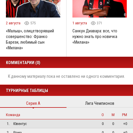
2 августа
575
1 августа
371
«Малыш», олицетворявший
Санкун Диавара: все, что
совершенство: Франко
нужно знать про новичка
Барези, любимый сын
«Милана»
«Милана»
КОММЕНТАРИИ (0)
К данному материалу пока не оставлено ни одного комментария.
ТУРНИРНЫЕ ТАБЛИЦЫ
Серия А
Лига Чемпионов
Команда
О
М
РМ
1.
Ювентус
0
0
+0
2.
Рома
0
0
+0