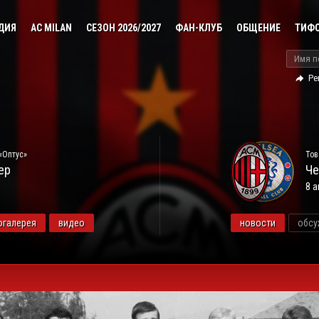
ДИЯ
AC MILAN
СЕЗОН 2026/2027
ФАН-КЛУБ
ОБЩЕНИЕ
ТИФ
Ре
«Оптус»
Тов
ер
Че
8 а
огалерея
видео
новости
обсу