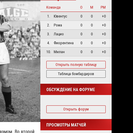
Команда
О
М
РМ
1.
Ювентус
0
0
+0
2.
Рома
0
0
+0
3.
Лацио
0
0
+0
4.
Фиорентина
0
0
+0
10.
Милан
0
0
+0
Открыть полную таблицу
Таблица бомбардиров
ОБСУЖДЕНИЕ НА ФОРУМЕ
Открыть форум
ПРОСМОТРЫ МАТЧЕЙ
азмом. Во второй