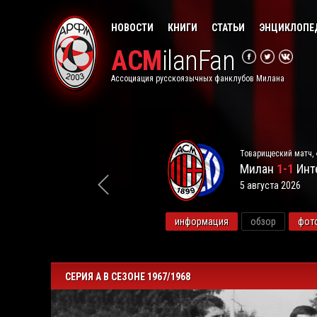
НОВОСТИ
КНИГИ
СТАТЬИ
ЭНЦИКЛОПЕ
ACM
ilanFan
Ассоциация русскоязычных фанклубов Милана
Товарищеский матч, 
Милан
1-1
Инт
5 августа 2026
видео
информация
обзор
фот
СЕРИЯ А В СЕЗОНЕ 1967/1968