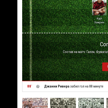
Курт
Хамрин
Со
Состав на матч: Галли, Фумага
88`
Джанни Ривера
забил гол на 88 минуте