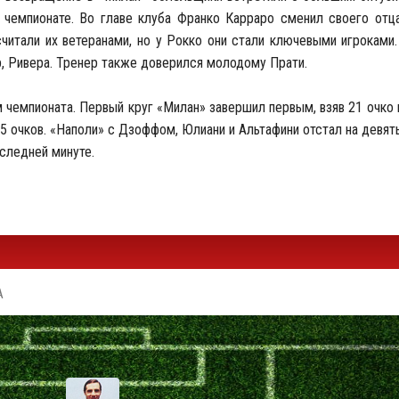
в чемпионате. Во главе клуба Франко Карраро сменил своего отц
читали их ветеранами, но у Рокко они стали ключевыми игроками
р, Ривера. Тренер также доверился молодому Прати.
чемпионата. Первый круг «Милан» завершил первым, взяв 21 очко 
5 очков. «Наполи» с Дзоффом, Юлиани и Альтафини отстал на девят
оследней минуте.
А