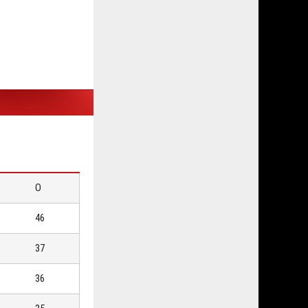
О
46
37
36