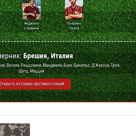
Анджело
Пьерино
Сормани
Прати
перник:
Брешия, Италия
лли, Витали, Риццолини, Манджили, Бузи, Брюлльс, Д'Алесси, Троя,
Шутц, Мацция
Открыть историю противостояний