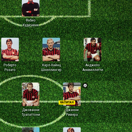
Фабио
Кудичини
Роберто
Карл-Хайнц
Анджело
Розато
Шнеллингер
Анквиллетти
КАПИТАН
Джованни
Джанни
Трапаттони
Ривера