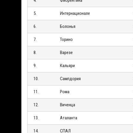
4.
Фиорентина
5.
Интернационале
6.
Болонья
7.
Торино
8.
Варезе
9.
Кальяри
10.
Сампдория
11.
Рома
12.
Виченца
13.
Аталанта
14.
СПАЛ