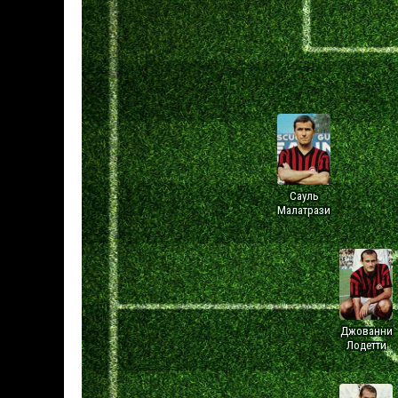
Сауль
Малатрази
Джованни
Лодетти