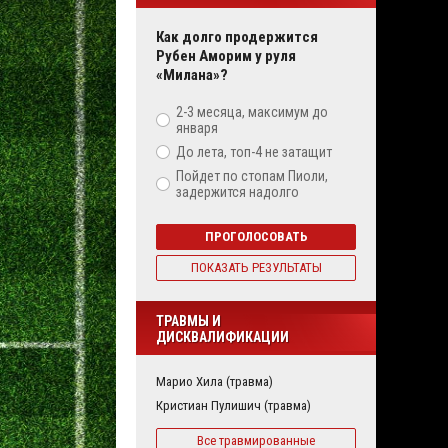
Как долго продержится
Рубен Аморим у руля
«Милана»?
2-3 месяца, максимум до
января
До лета, топ-4 не затащит
Пойдет по стопам Пиоли,
задержится надолго
ПРОГОЛОСОВАТЬ
ПОКАЗАТЬ РЕЗУЛЬТАТЫ
ТРАВМЫ И
ДИСКВАЛИФИКАЦИИ
Марио Хила (травма)
Кристиан Пулишич (травма)
Все травмированные