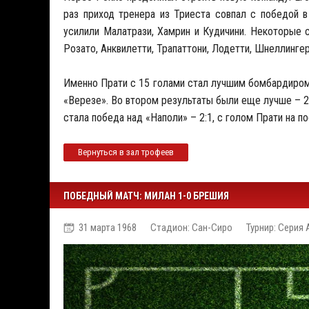
раз приход тренера из Триеста совпал с победой 
усилили Малатрази, Хамрин и Кудичини. Некоторые с
Розато, Анквилетти, Трапаттони, Лодетти, Шнеллинге
Именно Прати с 15 голами стал лучшим бомбардиром 
«Верезе». Во втором результаты были еще лучше – 2
стала победа над «Наполи» – 2:1, с голом Прати на п
Вернуться в зал трофеев
ПОБЕДНЫЙ МАТЧ: МИЛАН 1-0 БРЕШИЯ
31 марта 1968
Стадион: Сан-Сиро
Турнир: Серия 