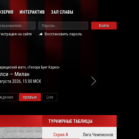
ОЗЕРИЯ
ИНТЕРАКТИВ
ЗАЛ СЛАВЫ
Войти
гистрация на сайте
Восстановить пароль
арищеский матч, «Гелора Бунг Карно»
лси — Милан
вгуста 2026, 15:00 МСК
ждение
превью
Live
новос
ТУРНИРНЫЕ ТАБЛИЦЫ
Серия А
Лига Чемпионов