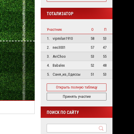
ТОТАЛИЗАТОР
Участник
О
П
1.
vipmilan1910
58
53
2.
neo3001
57
47
3.
AviChoo
53
55
4.
Babalex
52
48
5.
Саня_из_Одессы
51
53
Открыть полную таблицу
Принять участие
ПОИСК ПО САЙТУ