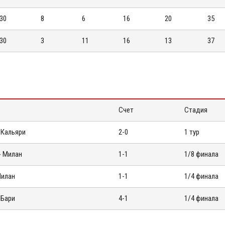
30
8
6
16
20
35
30
3
11
16
13
37
Счет
Стадия
 Кальяри
2-0
1 тур
- Милан
1-1
1/8 финала
Милан
1-1
1/4 финала
 Бари
4-1
1/4 финала