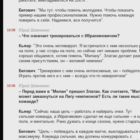
работать, выкладываться на 100%".
Бегович
: "Мы тут, чтобы помочь молодежи. Чтобы показать
пример нашим профессионализмом. Нужно помочь команде
поверить в себя. Надеемся, все получится".
Юрий Шевченко:
16:08
– Что означает тренироваться с Ибрагимовичем?
Кьяер
: "Это очень мотивирует. Я встречался с ним несколько 
на поле, у нас ссоры на поле, но сейчас нет никаких проблем.
хорошо общаемся, хотим помочь "Милану". Златан делает раз
своим присутствием, он – великий чемпион".
Бегович
: "Тренировки с ним очень интенсивные, он – победите
Играть против него и с ним – всегда что-то невероятное"
Юрий Шевченко:
16:06
– Перед вами в "Милан" пришел Златан. Как считаете, "Ми
может замахнуться на Лигу чемпионов? Есть ли такие мыс
команде?
Кьяер
: "Сейчас наша цель – работать и набирать очки. Тут
сильная команда, а Ибрагимович сделал ее еще сильнее – и н
поле, и ментально. Рано думать о конце сезона, нужно старать
Бегович
: "Цель – побеждать в каждом матче, выкладываться 
максимуму. Команда сильная, мы должны конкурировать с