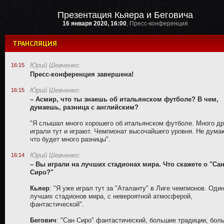
Презентация Кьяера и Беговича
16 января 2020, 16:00
, Пресс-конференция
ТРАНСЛЯЦИЯ
Юрий Шевченко:
16:15
Пресс-конференция завершена!
Юрий Шевченко:
16:15
– Асмир, что ты знаешь об итальянском футболе? В чем,
думаешь, разница с английским?
"Я слышал много хорошего об итальянском футболе. Много др
играли тут и играют. Чемпионат высочайшего уровня. Не дума
что будет много разницы".
Юрий Шевченко:
16:14
– Вы играли на лучших стадионах мира. Что скажете о "Са
Сиро?"
Кьяер
: "Я уже играл тут за "Аталанту" в Лиге чемпионов. Один
лучших стадионов мира, с невероятной атмосферой,
фантастической".
Бегович
: "Сан Сиро" фантастический, большие традиции, бол