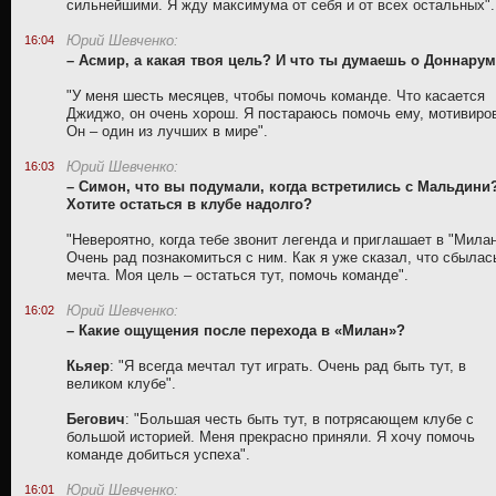
сильнейшими. Я жду максимума от себя и от всех остальных".
Юрий Шевченко:
16:04
– Асмир, а какая твоя цель? И что ты думаешь о Доннару
"У меня шесть месяцев, чтобы помочь команде. Что касается
Джиджо, он очень хорош. Я постараюсь помочь ему, мотивиро
Он – один из лучших в мире".
Юрий Шевченко:
16:03
– Симон, что вы подумали, когда встретились с Мальдини
Хотите остаться в клубе надолго?
"Невероятно, когда тебе звонит легенда и приглашает в "Милан
Очень рад познакомиться с ним. Как я уже сказал, что сбылас
мечта. Моя цель – остаться тут, помочь команде".
Юрий Шевченко:
16:02
– Какие ощущения после перехода в «Милан»?
Кьяер
: "Я всегда мечтал тут играть. Очень рад быть тут, в
великом клубе".
Бегович
: "Большая честь быть тут, в потрясающем клубе с
большой историей. Меня прекрасно приняли. Я хочу помочь
команде добиться успеха".
Юрий Шевченко:
16:01