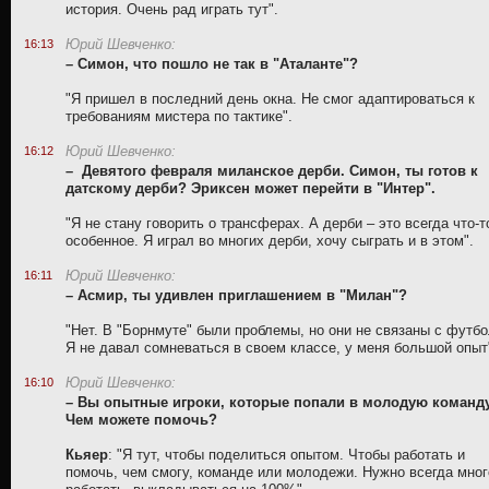
история. Очень рад играть тут".
Юрий Шевченко:
16:13
– Симон, что пошло не так в "Аталанте"?
"Я пришел в последний день окна. Не смог адаптироваться к
требованиям мистера по тактике".
Юрий Шевченко:
16:12
– Девятого февраля миланское дерби. Симон, ты готов к
датскому дерби? Эриксен может перейти в "Интер".
"Я не стану говорить о трансферах. А дерби – это всегда что-т
особенное. Я играл во многих дерби, хочу сыграть и в этом".
Юрий Шевченко:
16:11
– Асмир, ты удивлен приглашением в "Милан"?
"Нет. В "Борнмуте" были проблемы, но они не связаны с футб
Я не давал сомневаться в своем классе, у меня большой опыт
Юрий Шевченко:
16:10
– Вы опытные игроки, которые попали в молодую команду
Чем можете помочь?
Кьяер
: "Я тут, чтобы поделиться опытом. Чтобы работать и
помочь, чем смогу, команде или молодежи. Нужно всегда мног