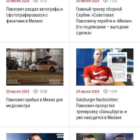
30 июля 2024
1515
30 июля 2024
1123
Павлович раздал автографы и
Главный тренер сборной
сфотографировался с
Сербии: «Советовал
фанатами в Милане
Павловичу перейти в «Милан».
Его подписание – выгодная
сделка»
30 июля 2024
1358
29 июля 2024
1169
Павлович прибыл в Милан для
Salzburger Nachrichten:
медосмотра
Павлович пропустил
тренировку «Зальцбурга» и
уже находится в Милане