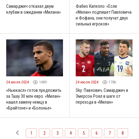
Самарджич отказал двум
Фабио Капелло: «Если
клубам в ожидании «Милана»
«Милан» подпишет Павловича
и Фофана, они получат двух
сильных игроков»
24 июля 2024
1489
24 июля 2024
1786
«Ньюкасл» готов предложить
Sky: Павлович, Самарджич и
за Тшау 30 млн евро. «Милан»
Эмерсон Роял в шаге от
нашел замену немцу в
перехода в «Милан»
«Брайтоне» и «Болонье»
1
2
3
4
5
6
7
8