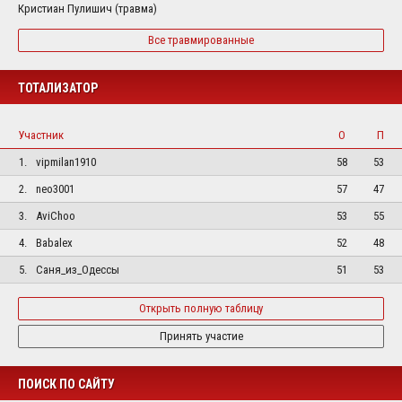
Кристиан Пулишич (травма)
Все травмированные
ТОТАЛИЗАТОР
Участник
О
П
1.
vipmilan1910
58
53
2.
neo3001
57
47
3.
AviChoo
53
55
4.
Babalex
52
48
5.
Саня_из_Одессы
51
53
Открыть полную таблицу
Принять участие
ПОИСК ПО САЙТУ