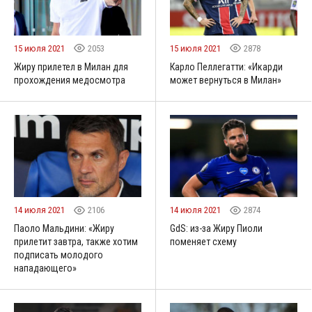
15 июля 2021
2053
15 июля 2021
2878
Жиру прилетел в Милан для
Карло Пеллегатти: «Икарди
прохождения медосмотра
может вернуться в Милан»
14 июля 2021
2106
14 июля 2021
2874
Паоло Мальдини: «Жиру
GdS: из-за Жиру Пиоли
прилетит завтра, также хотим
поменяет схему
подписать молодого
нападающего»