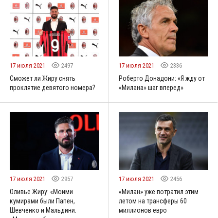
17 июля 2021
2497
17 июля 2021
2336
Сможет ли Жиру снять
Роберто Донадони: «Я жду от
проклятие девятого номера?
«Милана» шаг вперед»
17 июля 2021
2957
17 июля 2021
2456
Оливье Жиру: «Моими
«Милан» уже потратил этим
кумирами были Папен,
летом на трансферы 60
Шевченко и Мальдини.
миллионов евро