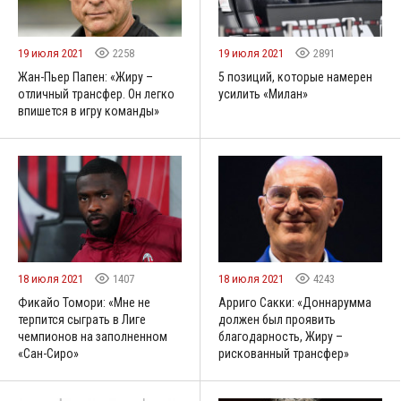
19 июля 2021
2258
19 июля 2021
2891
Жан-Пьер Папен: «Жиру –
5 позиций, которые намерен
отличный трансфер. Он легко
усилить «Милан»
впишется в игру команды»
18 июля 2021
1407
18 июля 2021
4243
Фикайо Томори: «Мне не
Арриго Сакки: «Доннарумма
терпится сыграть в Лиге
должен был проявить
чемпионов на заполненном
благодарность, Жиру –
«Сан-Сиро»
рискованный трансфер»