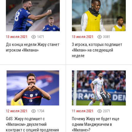
13 июля 2021
1471
13 июля 2021
3081
До конца недели Жиру станет
3 игрока, которых подпишет
игроком «Милана»
«Милан» на следующей
неделе
12 июля 2021
1704
11 июля 2021
2071
GdS: Жиру подпишет с
Почему Жиру не будет еще
«Миланом» двухлетний
одним Манджукичем в
контракт с опцией продления
«Милане»?