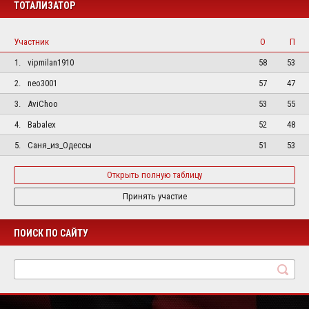
ТОТАЛИЗАТОР
Участник
О
П
1.
vipmilan1910
58
53
2.
neo3001
57
47
3.
AviChoo
53
55
4.
Babalex
52
48
5.
Саня_из_Одессы
51
53
Открыть полную таблицу
Принять участие
ПОИСК ПО САЙТУ