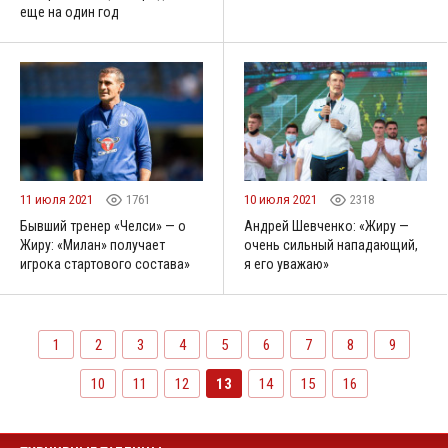
еще на один год
11 июля 2021
1761
10 июля 2021
2318
Бывший тренер «Челси» — о
Андрей Шевченко: «Жиру —
Жиру: «Милан» получает
очень сильный нападающий,
игрока стартового состава»
я его уважаю»
1
2
3
4
5
6
7
8
9
10
11
12
13
14
15
16