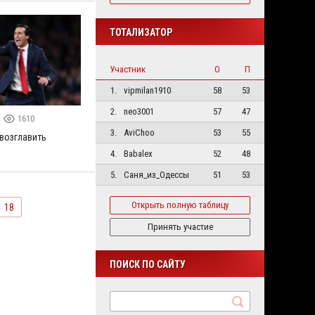
ТОТАЛИЗАТОР
Участник
О
П
1.
vipmilan1910
58
53
2.
neo3001
57
47
1610
3.
AviChoo
53
55
возглавить
4.
Babalex
52
48
5.
Саня_из_Одессы
51
53
Открыть полную таблицу
18
Принять участие
ПОИСК ПО САЙТУ