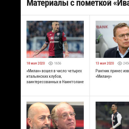
Материалы с пометкой «Ив
18 мая 2020
1656
13 мая 2020
245
«Милан» вошел в число четырех
Рангник принес из
итальянских клубов,
«Милану»
заинтересованных в Наингголане