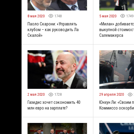
8 мая 2020
1748
5 мая 2020
1749
Паоло Скарони: «Управлять
«Милан» добивает
клубом – как руководить Ла
выкупной стоимос
Скалой»
Салемакерса
2 мая 2020
1728
29 апреля 2020
Газидис хочет сэкономить 40
Юнхун Ли: «Своим
млн евро на зарплате?
Коммиссо оскорби