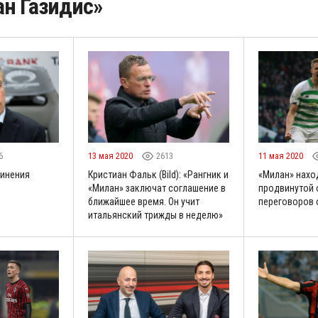
ан Газидис»
6
13 мая 2020
2613
11 мая 2020
винения
Кристиан Фальк (Bild): «Рангник и
«Милан» нахо
«Милан» заключат соглашение в
продвинутой 
ближайшее время. Он учит
переговоров 
итальянский трижды в неделю»