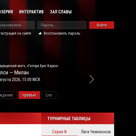
ОЗЕРИЯ
ИНТЕРАКТИВ
ЗАЛ СЛАВЫ
Войти
гистрация на сайте
Восстановить пароль
арищеский матч, «Гелора Бунг Карно»
лси — Милан
вгуста 2026, 15:00 МСК
ждение
превью
Live
новос
ТУРНИРНЫЕ ТАБЛИЦЫ
Серия А
Лига Чемпионов