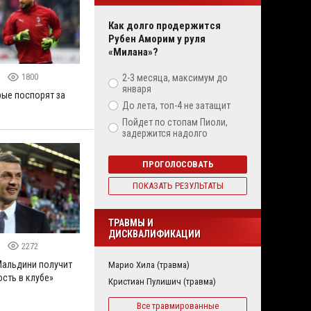
Как долго продержится
Рубен Аморим у руля
«Милана»?
0
1800
2-3 месяца, максимум до
января
рые поспорят за
До лета, топ-4 не затащит
Пойдет по стопам Пиоли,
задержится надолго
ПРОГОЛОСОВАТЬ
ПОКАЗАТЬ РЕЗУЛЬТАТЫ
ТРАВМЫ И
ДИСКВАЛИФИКАЦИИ
0
2272
Мальдини получит
Марио Хила (травма)
сть в клубе»
Кристиан Пулишич (травма)
Все травмированные