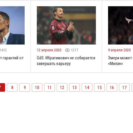
1412
12 апреля 2020
1217
9 апреля 2020
т гарантий от
GdS: Ибрагимович не собирается
Эмери может 
завершать карьеру
«Милан»
7
8
9
10
11
12
13
14
15
16
17