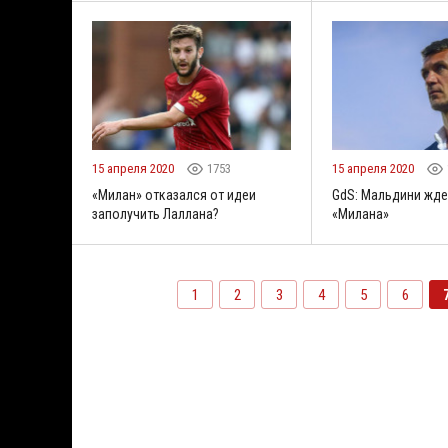
15 апреля 2020
1753
15 апреля 2020
«Милан» отказался от идеи
GdS: Мальдини жде
заполучить Лаллана?
«Милана»
1
2
3
4
5
6