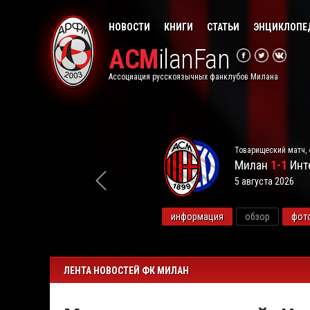
НОВОСТИ
КНИГИ
СТАТЬИ
ЭНЦИКЛОПЕ
ACM
ilanFan
Ассоциация русскоязычных фанклубов Милана
Товарищеский матч, 
Милан
1-1
Инт
5 августа 2026
видео
информация
обзор
фот
ЛЕНТА НОВОСТЕЙ ФК МИЛАН