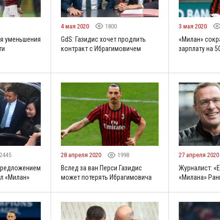
4 мая 2020
1800
3 мая 2020
ся уменьшения
GdS: Газидис хочет продлить
«Милан» сокр
ти
контракт с Ибрагимовичем
зарплату на 5
2445
28 апреля 2020
1998
27 апреля 202
 предложением
Вслед за ван Перси Газидис
Журналист: «E
л «Милан»
может потерять Ибрагимовича
«Милана» Ран