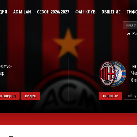
ДИЯ
AC MILAN
СЕЗОН 2026/2027
ФАН-КЛУБ
ОБЩЕНИЕ
ТИФ
Ре
«Оптус»
Тов
ер
Че
8 а
огалерея
видео
новости
обсу