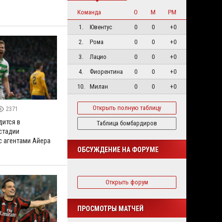
Команда
О
М
РМ
1.
Ювентус
0
0
+0
2.
Рома
0
0
+0
3.
Лацио
0
0
+0
4.
Фиорентина
0
0
+0
10.
Милан
0
0
+0
Открыть полную таблицу
2371
дится в
Таблица бомбардиров
стадии
с агентами Айера
ОБСУЖДЕНИЕ НА ФОРУМЕ
Открыть форум
ПРОСМОТРЫ МАТЧЕЙ