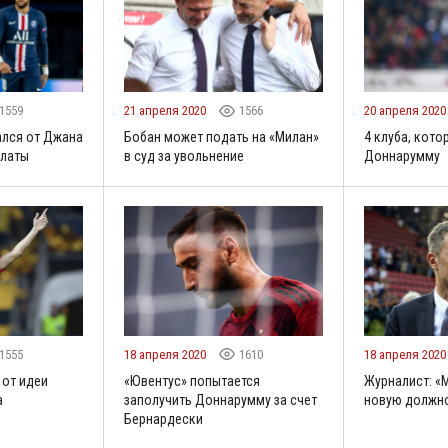
1559
21 апреля 2020
1566
20 апреля 202
ался от Джана
Бобан может подать на «Милан»
4 клуба, кото
платы
в суд за увольнение
Доннарумму
1555
18 апреля 2020
1610
18 апреля 202
 от идеи
«Ювентус» попытается
Журналист: «
а
заполучить Доннарумму за счет
новую должно
Бернардески