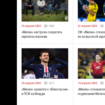
25 апреля 2020
1469
22 апреля 2020
«Милан» настроен сократить
CM: «Милан» отказ
зарплаты игрокам
из-за высокой зар
20 апреля 2020
1611
19 апреля 2020
«Милан» сразится с «Ювентусом»
«Милан» отказался
и ПСЖ за Икарди
подписания Матич