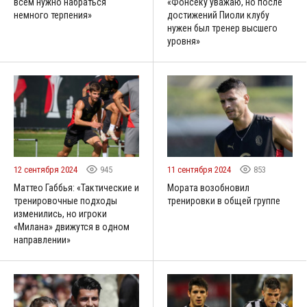
всем нужно набраться
«Фонсеку уважаю, но после
немного терпения»
достижений Пиоли клубу
нужен был тренер высшего
уровня»
12 сентября 2024
945
11 сентября 2024
853
Маттео Габбья: «Тактические и
Мората возобновил
тренировочные подходы
тренировки в общей группе
изменились, но игроки
«Милана» движутся в одном
направлении»