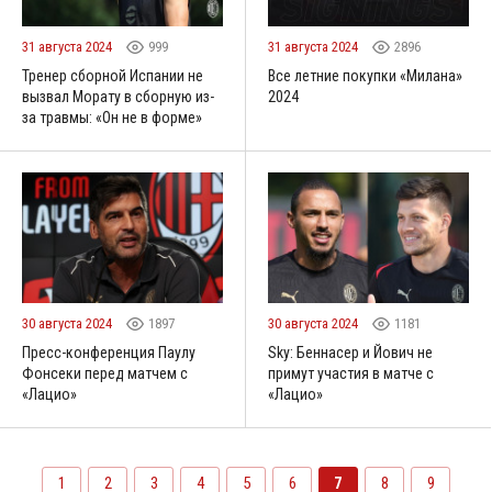
31 августа 2024
999
31 августа 2024
2896
Тренер сборной Испании не
Все летние покупки «Милана»
вызвал Морату в сборную из-
2024
за травмы: «Он не в форме»
30 августа 2024
1897
30 августа 2024
1181
Пресс-конференция Паулу
Sky: Беннасер и Йович не
Фонсеки перед матчем с
примут участия в матче с
«Лацио»
«Лацио»
1
2
3
4
5
6
7
8
9