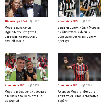
10 сентября 2024
987
7 сентября 2024
2811
Мората признался
Бывший одноклубник Мораты
журналисту, что устал
в «Ювентусе»: «Милан»
отвечать на вопросы о
совершил очень выгодную
личной жизни
сделку»
7 сентября 2024
1353
6 сентября 2024
1226
Мората и Флоренци работают
Альваро Мората: «Не могу
в Миланелло, несмотря на
дождаться, чтобы сыграть в
выходной
дерби»