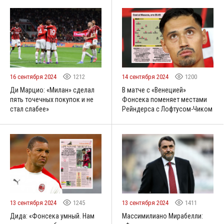
16 сентября 2024
1212
14 сентября 2024
1200
Ди Марцио: «Милан» сделал
В матче с «Венецией»
пять точечных покупок и не
Фонсека поменяет местами
стал слабее»
Рейндерса с Лофтусом-Чиком
13 сентября 2024
1245
13 сентября 2024
1411
Дида: «Фонсека умный. Нам
Массимилиано Мирабелли: