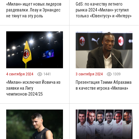
«Милан» ищет новых лидеров
GdS: по качеству летнего
раздевалки. Леау и Эрнандес
рынка-2024 «Милан» уступил
не тянут на эту роль
только «Ювентусу» и «Интеру»
4 сентября 2024
1441
3 сентября 2024
1309
«Милан» исключил Йовича из
Презентация Тэмми Абрахама
заявки на Лигу
в качестве игрока «Милана»
чемпионов-2024/25