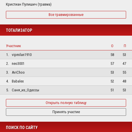
Кристиан Пулишич (травма)
Все травмированные
ТОТАЛИЗАТОР
Участник
О
П
1.
vipmilan1910
58
53
2.
neo3001
57
47
3.
AviChoo
53
55
4.
Babalex
52
48
5.
Саня_из_Одессы
51
53
Открыть полную таблицу
Принять участие
ПОИСК ПО САЙТУ