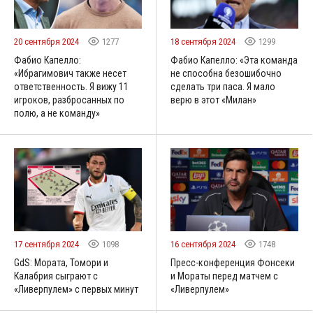
20 сентября 2024
1277
18 сентября 2024
1299
Фабио Капелло:
Фабио Капелло: «Эта команда
«Ибрагимович также несет
не способна безошибочно
ответственность. Я вижу 11
сделать три паса. Я мало
игроков, разбросанных по
верю в этот «Милан»
полю, а не команду»
17 сентября 2024
1098
16 сентября 2024
1748
GdS: Мората, Томори и
Пресс-конференция Фонсеки
Калабрия сыграют с
и Мораты перед матчем с
«Ливерпулем» с первых минут
«Ливерпулем»