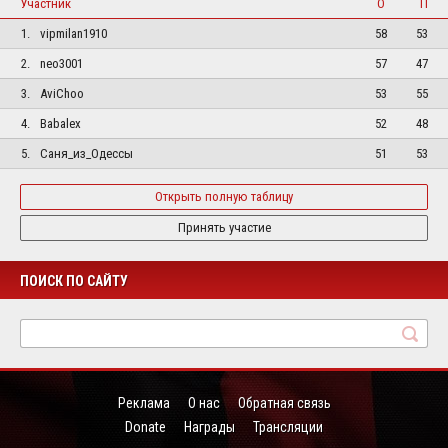
Участник
О
П
1.
vipmilan1910
58
53
2.
neo3001
57
47
3.
AviChoo
53
55
4.
Babalex
52
48
5.
Саня_из_Одессы
51
53
Открыть полную таблицу
Принять участие
ПОИСК ПО САЙТУ
Реклама
О нас
Обратная связь
Donate
Награды
Трансляции