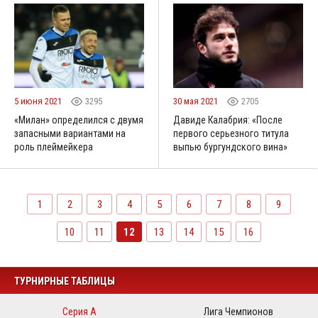
5 июня 2021
3295
30 мая 2021
2705
«Милан» определился с двумя
Давиде Калабрия: «После
запасными вариантами на
первого серьезного титула
роль плеймейкера
выпью бургундского вина»
1
2
3
4
5
6
7
8
9
10
11
12
13
14
15
16
ТУРНИРНЫЕ ТАБЛИЦЫ
Серия А
Лига Чемпионов