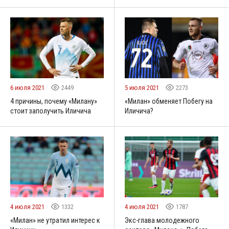
6 июля 2021
2449
5 июля 2021
2273
4 причины, почему «Милану»
«Милан» обменяет Побегу на
стоит заполучить Иличича
Иличича?
4 июля 2021
1332
4 июля 2021
1787
«Милан» не утратил интерес к
Экс-глава молодежного