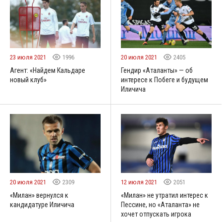
23 июля 2021
1996
20 июля 2021
2405
Агент: «Найдем Кальдаре
Гендир «Аталанты» — об
новый клуб»
интересе к Побеге и будущем
Иличича
20 июля 2021
2309
12 июля 2021
2051
«Милан» вернулся к
«Милан» не утратил интерес к
кандидатуре Иличича
Пессине, но «Аталанта» не
хочет отпускать игрока