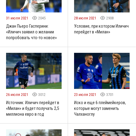
31 июля 2021
2045
28 июля 2021
2908
Джан Пьеро Гасперини:
Условие, при котором Иличич
«Иличич заявил о желании
перейдет в «Милан»
попробовать что-то новое»
26 июля 2021
3012
23 июля 2021
3701
Источник: Иличич перейдет в
Иско и еще 6 плеймейкеров,
«Милан» и будет получать 2,5
которые могут заменить
миллиона евро в год
Чалханоглу