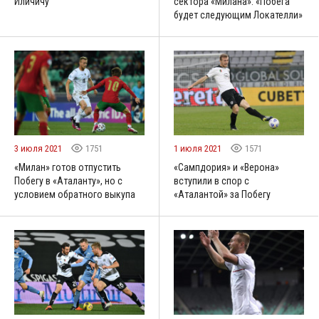
Иличичу
сектора «Милана»: «Побега
будет следующим Локателли»
3 июля 2021
1751
1 июля 2021
1571
«Милан» готов отпустить
«Сампдория» и «Верона»
Побегу в «Аталанту», но с
вступили в спор с
условием обратного выкупа
«Аталантой» за Побегу